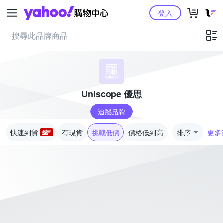
Yahoo購物中心
登入
Uniscope 優思
追蹤品牌
快速到貨
有現貨
挑戰低價
價格低到高
排序
更多