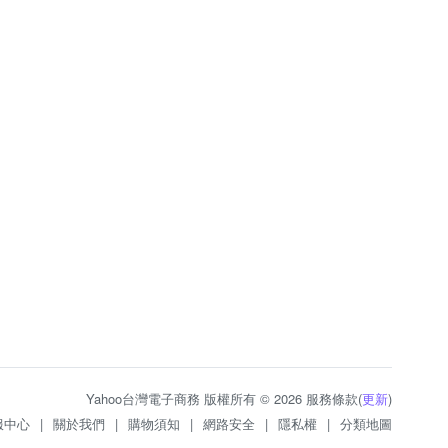
Yahoo台灣電子商務 版權所有 © 2026 服務條款(
更新
)
服中心
|
關於我們
|
購物須知
|
網路安全
|
隱私權
|
分類地圖