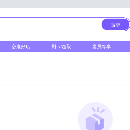
搜尋
必逛好店
刷卡/超取
會員專享