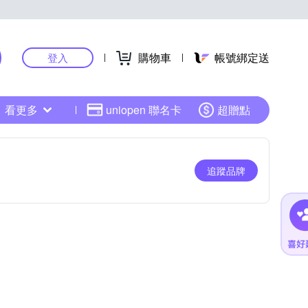
購物車
帳號綁定送
登入
看更多
uniopen 聯名卡
超贈點
追蹤品牌