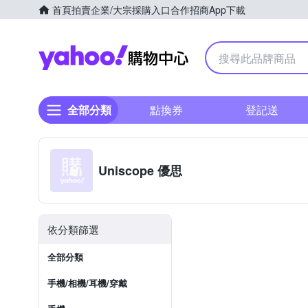
首頁
拍賣
企業/大宗採購入口
合作招商
App下載
Yahoo購物中心
全部分類
點換券
登記送
Uniscope 優思
依分類篩選
全部分類
手機/相機/耳機/穿戴