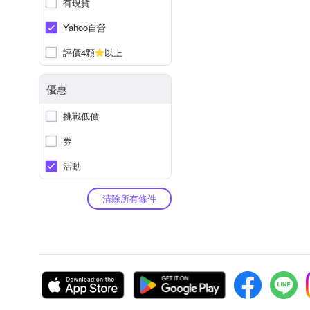
有現貨
Yahoo自營
評價4顆
以上
優惠
挑戰低價
券
活動
清除所有條件