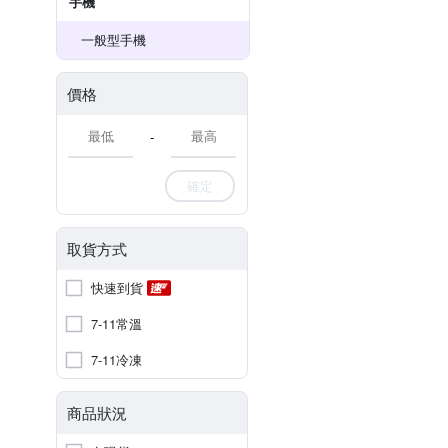
手機
一般型手機
價格
-
確定
取貨方式
快速到貨
7-11常溫
7-11冷凍
商品狀況