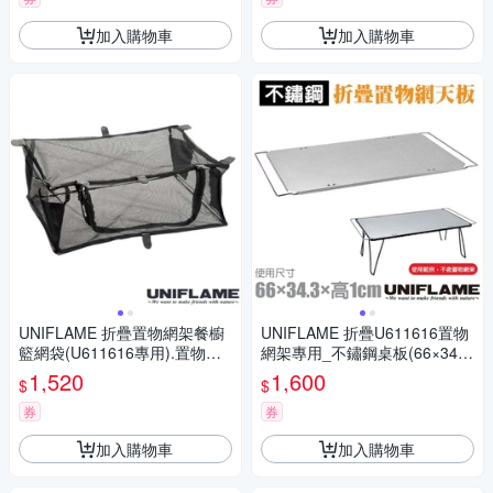
加入購物車
加入購物車
UNIFLAME 折疊置物網架餐櫥
UNIFLAME 折疊U611616置物
籃網袋(U611616專用).置物網
網架專用_不鏽鋼桌板(66×34.3
籃.餐廚網/U611678
×1).天桌.餐廚桌.料理架/U6116
1,520
1,600
$
$
61
券
券
加入購物車
加入購物車