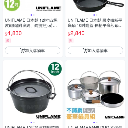
UNIFLAME 日本製 12吋1/2黑
UNIFLAME 日本製 黑皮鐵板平
皮鐵鍋(附底網、鍋提把).荷蘭
底鍋 10吋附蓋.長柄平底煎鍋.
鍋.鑄鐵鍋.燒烤鍋/661086
燒烤盤.煎盤/U661062
4,830
2,840
$
$
券
券
加入購物車
加入購物車
UNIFLAME 12吋黑皮鑄鐵荷蘭
UNIFLAME FAN5 DUO 不鏽鋼