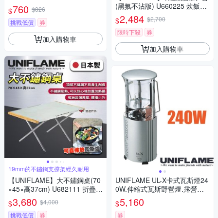
遊戶外
(黑氟不沾版) U660225 炊飯鍋
760
$826
$
煮水鍋 居家 露營 野炊 悠遊戶
2,484
$2,700
$
挑戰低價
券
外
限時下殺
券
加入購物車
加入購物車
19mm的不鏽鋼支撐架經久耐用
【UNIFLAME】大不鏽鋼桌(70
UNIFLAME UL-X卡式瓦斯燈24
×45×高37cm) U682111 折疊桌
0W.伸縮式瓦斯野營燈.露營燈.
摺疊桌 大鋼桌 野餐 露營 悠遊
照明燈.提燈.掛燈_U620106
3,680
5,160
$4,000
$
$
戶外
挑戰低價
券
券