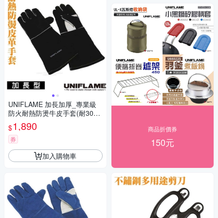
UNIFLAME 加長加厚_專業級
防火耐熱防燙牛皮手套(耐30
0℃)/U665459 黑
1,890
$
商品折價券
券
150元
加入購物車