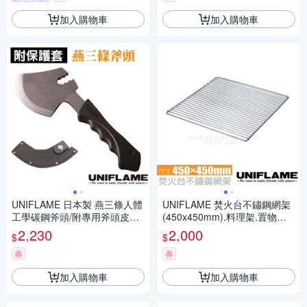
加入購物車
加入購物車
UNIFLAME 日本製 燕三條人體
UNIFLAME 焚火台不鏽鋼網架
工學碳鋼斧頭/附專用斧頭皮革
(450x450mm).料理架.置物架.
保護套/U684191
荷蘭鍋架/683149
2,230
2,000
$
$
券
券
加入購物車
加入購物車