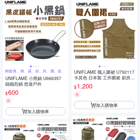
輕鬆煮、烤、蒸、炒、炸、燻、炊
UNIFLAME 職人圍裙 U792117
卡其色 日本製 工作圍裙 廚房圍
UNIFLAME 小黑鍋 U666357
裙 帆布圍裙 悠遊戶外
鑄鐵煎鍋 悠遊戶外
1,200
$
600
$
券
券
加入購物車
加入購物車