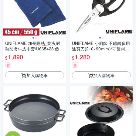
UNIFLAME 加長隔熱_防火耐
UNIFLAME 小廚師 不鏽鋼多用
熱防燙牛皮手套/U665428 藍
途剪刀(210×90ｍｍ)/可當開瓶
器.可拆解清洗/U661857
1,890
1,280
$
$
券
券
加入購物車
加入購物車