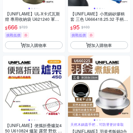
【UNIFLAME】UL-X卡式瓦斯
【UNIFLAME】小黑鍋矽膠柄
燈 專用收納袋 U621240 軍綠
套 三色 U666418.25.32 手柄套
登山 露營 悠遊戶外
鍋柄套 隔熱套 防燙手套 矽膠
666
95
$723
$103
$
$
矽膠防燙
挑戰低價
券
挑戰低價
券
加入購物車
加入購物車
天然木鍋蓋手把，可防燙更好拿取
【UNIFLAME】便攜折疊爐架4
50 U610824 爐架 露營 野炊 悠
【UNIFLAME】羽釜煮飯鍋3合