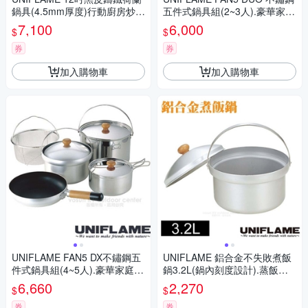
鍋具(4.5mm厚度)行動廚房炒
五件式鍋具組(2~3人).豪華家庭
鍋.燒烤湯鍋.煎鍋/660966
套鍋組.鍋具/U660256
7,100
6,000
$
$
券
券
加入購物車
加入購物車
UNIFLAME FAN5 DX不鏽鋼五
UNIFLAME 鋁合金不失敗煮飯
件式鍋具組(4~5人).豪華家庭套
鍋3.2L(鍋內刻度設計).蒸飯器.
鍋組.鍋具/U660232
鍋具/燒水.燒飯/U660089
6,660
2,270
$
$
券
券