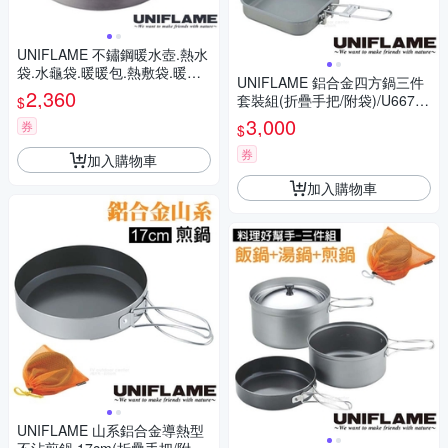
UNIFLAME 不鏽鋼暖水壺.熱水
袋.水龜袋.暖暖包.熱敷袋.暖宮
UNIFLAME 鋁合金四方鍋三件
袋.暖手寶/U679210
2,360
套裝組(折疊手把/附袋)/U66770
$
5
3,000
券
$
券
加入購物車
加入購物車
UNIFLAME 山系鋁合金導熱型