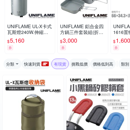
UNIFLAME UL-X卡式
UNIFLAME 鋁合金四
UNIFL
瓦斯燈240W.伸縮式
方鍋三件套裝組(折疊
1616
瓦斯野營燈.露營燈.照
手把/附袋)/U667705
不鏽鋼桌板
5,160
3,000
1,60
$
$
$
明燈.提燈.掛燈_U620
1).天桌
券
券
券
106
架/U611
分類
快速到貨
有現貨
挑戰低價
價格低到高
類別