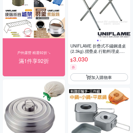
UNIFLAME 折疊式不鏽鋼邊桌
(2.3kg).摺疊桌.行動料理桌.露
戶外露營 精選92折↘
營桌.燒烤小邊桌/682104
3,030
滿1件享92折
$
券
加入購物車