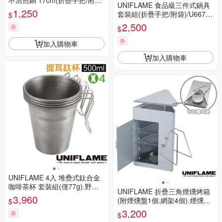
不沾煎鍋 17cm(折疊手把/附網
UNIFLAME 食品級三件式鍋具
袋)/U667651
1,250
套裝組(折疊手把/附袋)/U66761
$
3
2,500
券
$
券
加入購物車
加入購物車
UNIFLAME 4入 堆疊式鈦合金
咖啡茶杯 套裝組(僅77g).野餐
UNIFLAME 折疊三角煙燻烤箱
杯子.環保杯/U666111S
3,960
(附煙燻盤1個.網架4個).煙燻筒.
$
烤肉架.燒烤架/U665978
3,200
券
$