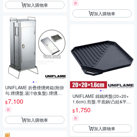
券
加入購物車
加入購物車
UNIFLAME 折疊煙燻烤箱(附掛
勾.煙燻盤.湯汁收集盤).煙燻筒.
UNIFLAME 鑄鐵烤盤(20×20×
烤肉架.燒烤架/U665916
7,100
1.6cm).煎盤.平底鍋/凸紋&平面
$
二種盤面/U665725
1,750
券
$
券
加入購物車
加入購物車