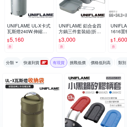
UNIFLAME UL-X卡式
UNIFLAME 鋁合金四
UNIFL
瓦斯燈240W.伸縮式
方鍋三件套裝組(折疊
1616
瓦斯野營燈.露營燈.照
手把/附袋)/U667705
不鏽鋼桌板
5,160
3,000
1,60
$
$
$
明燈.提燈.掛燈_U620
1).天桌
券
券
券
106
架/U611
分類
快速到貨
有現貨
挑戰低價
價格低到高
類別