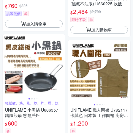
遊戶外
(黑氟不沾版) U660225 炊飯鍋
760
$826
$
煮水鍋 居家 露營 野炊 悠遊戶
2,484
$2,700
$
挑戰低價
券
外
限時下殺
券
加入購物車
加入購物車
輕鬆煮、烤、蒸、炒、炸、燻、炊
UNIFLAME 小黑鍋 U666357
UNIFLAME 職人圍裙 U792117
鑄鐵煎鍋 悠遊戶外
卡其色 日本製 工作圍裙 廚房圍
裙 帆布圍裙 悠遊戶外
600
1,200
$
$
券
券