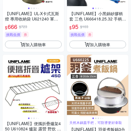
【UNIFLAME】UL-X卡式瓦斯
【UNIFLAME】小黑鍋矽膠柄
燈 專用收納袋 U621240 軍綠
套 三色 U666418.25.32 手柄套
登山 露營 悠遊戶外
鍋柄套 隔熱套 防燙手套 矽膠
666
95
$723
$103
$
$
矽膠防燙
挑戰低價
券
挑戰低價
券
加入購物車
加入購物車
天然木鍋蓋手把，可防燙更好拿取
【UNIFLAME】便攜折疊爐架4
50 U610824 爐架 露營 野炊 悠
【UNIFLAME】羽釜煮飯鍋3合