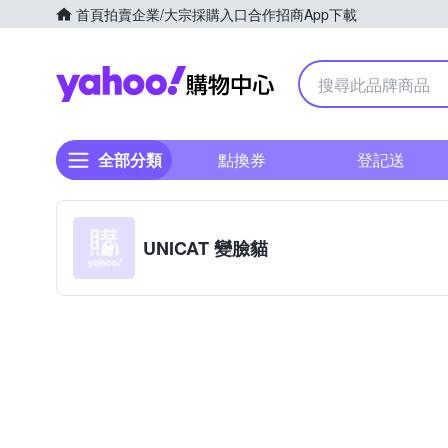
首頁
拍賣
企業/大宗採購入口
合作招商
App下載
Yahoo購物中心
全部分類
點換券
登記送
UNICAT 變臉貓