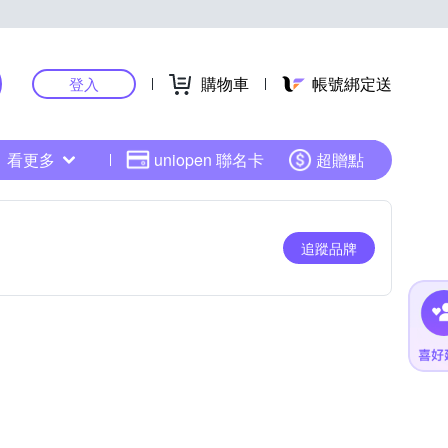
購物車
帳號綁定送
登入
看更多
uniopen 聯名卡
超贈點
追蹤品牌