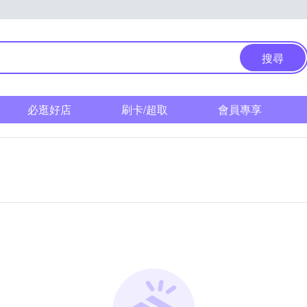
搜尋
必逛好店
刷卡/超取
會員專享