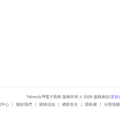
Yahoo台灣電子商務 版權所有 © 2026 服務條款(
更新
)
服中心
|
關於我們
|
購物須知
|
網路安全
|
隱私權
|
分類地圖