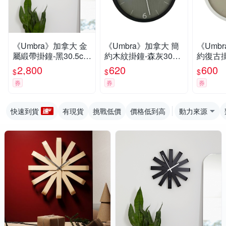
《Umbra》加拿大 金
《Umbra》加拿大 簡
《Umb
屬緞帶掛鐘-黑30.5cm
約木紋掛鐘-森灰30cm
約復古掛
-- 時鐘 壁掛時鐘
-- 壁掛 時鐘
cm-- 
2,800
620
600
$
$
$
券
券
券
快速到貨
有現貨
挑戰低價
價格低到高
動力來源