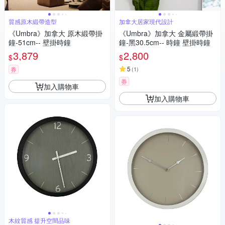
質感原木緞帶造型
加拿大居家現代設計
《Umbra》加拿大 原木緞帶掛
《Umbra》加拿大 金屬緞帶掛
鐘-51cm-- 壁掛時鐘
鐘-黑30.5cm-- 時鐘 壁掛時鐘
3,879
2,800
$
$
5
券
(
1
)
券
加入購物車
加入購物車
木紋質感 提升空間品味