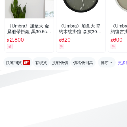
《Umbra》加拿大 金
《Umbra》加拿大 簡
《Umb
屬緞帶掛鐘-黑30.5cm
約木紋掛鐘-森灰30cm
約復古掛
-- 時鐘 壁掛時鐘
-- 壁掛 時鐘
cm-- 
2,800
620
600
$
$
$
券
券
券
快速到貨
有現貨
挑戰低價
價格低到高
排序
更多