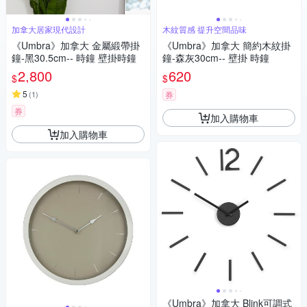
加拿大居家現代設計
木紋質感 提升空間品味
《Umbra》加拿大 金屬緞帶掛
《Umbra》加拿大 簡約木紋掛
鐘-黑30.5cm-- 時鐘 壁掛時鐘
鐘-森灰30cm-- 壁掛 時鐘
2,800
620
$
$
5
(
1
)
券
券
加入購物車
加入購物車
《Umbra》加拿大 Blink可調式