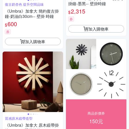
掛鐘-墨黑-- 壁掛時鐘
復古奶杏色 提升空間品味
2,315
《Umbra》加拿大 簡約復古掛
$
鐘-奶油白30cm-- 壁掛 時鐘
券
600
$
加入購物車
券
加入購物車
商品折價券
質感原木緞帶造型
150元
《Umbra》加拿大 原木緞帶掛