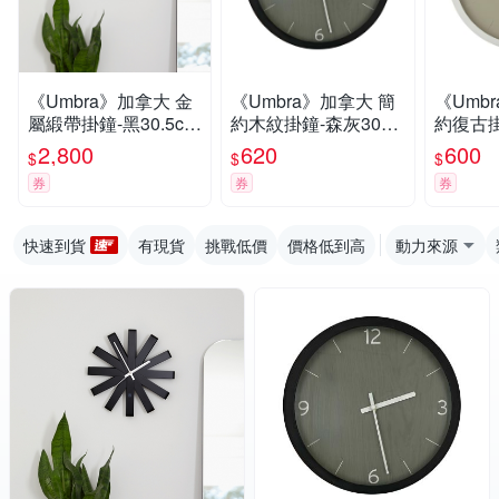
《Umbra》加拿大 金
《Umbra》加拿大 簡
《Umb
屬緞帶掛鐘-黑30.5cm
約木紋掛鐘-森灰30cm
約復古掛
-- 時鐘 壁掛時鐘
-- 壁掛 時鐘
cm-- 
2,800
620
600
$
$
$
券
券
券
快速到貨
有現貨
挑戰低價
價格低到高
動力來源