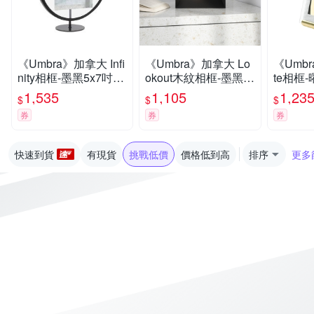
《Umbra》加拿大 Infi
《Umbra》加拿大 Lo
《Umbr
nity相框-墨黑5x7吋--
okout木紋相框-墨黑5
te相框-
照片框
x7吋-- 畫框 照片框
框 照片
1,535
1,105
1,23
$
$
$
券
券
券
快速到貨
有現貨
挑戰低價
價格低到高
排序
更多