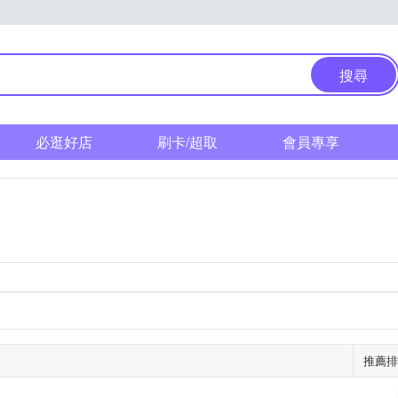
搜尋
必逛好店
刷卡/超取
會員專享
推薦排