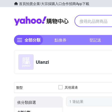
首頁
拍賣
企業/大宗採購入口
合作招商
App下載
Yahoo購物中心
全部分類
點換券
登記送
Ulanzi
其他週邊
類型
1 筆結果
依分類篩選