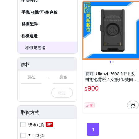
全部分類
手機/相機/耳機/穿戴
相機配件
相機週邊
相機充電器
價格
Ulanzi PA03 NP-F系
商店
-
列電池背板 / 支援PD雙向快
充、USB-A、DC / 內建電量
900
$
指示燈(公司貨)
確定
活動
取貨方式
快速到貨
1
7-11常溫