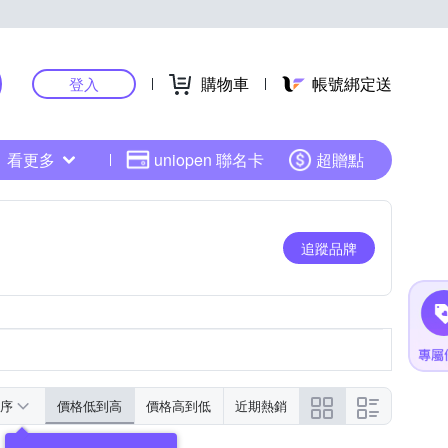
購物車
帳號綁定送
登入
看更多
uniopen 聯名卡
超贈點
追蹤品牌
序
價格低到高
價格高到低
近期熱銷