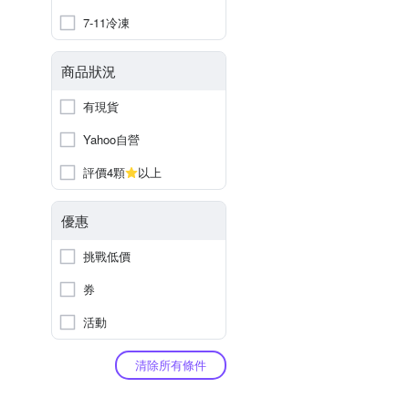
7-11冷凍
商品狀況
有現貨
Yahoo自營
評價4顆
以上
優惠
挑戰低價
券
活動
清除所有條件