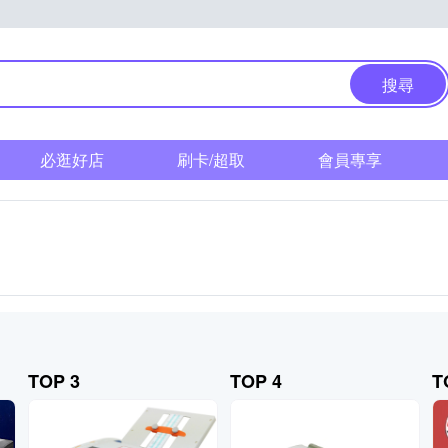
搜尋
必逛好店
刷卡/超取
會員專享
TOP 3
TOP 4
T