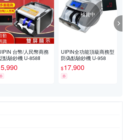
補貨中
UIPIN 台幣/人民幣商務
UIPIN全功能頂級商務型
UI
型點驗鈔機 U-858Ⅱ
防偽點驗鈔機 U-958
中文
5,990
17,900
3,
$
$
$
券
券
挑戰