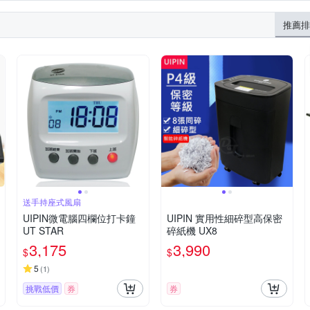
推薦排
送手持座式風扇
UIPIN微電腦四欄位打卡鐘
UIPIN 實用性細碎型高保密
UT STAR
碎紙機 UX8
3,175
3,990
$
$
5
(
1
)
挑戰低價
券
券