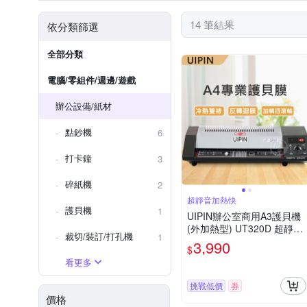
14 筆結果
依分類篩選
全部分類
電腦/零組件/週邊/遊戲
辦公設備/紙材
點鈔機
6
打卡鐘
3
碎紙機
2
超靜音加熱快
護貝機
1
UIPIN辦公室商用A3護貝機
(外加熱型) UT320D 超靜音
裁切/裝訂/打孔機
1
加熱快
3,990
$
看更多
挑戰低價
券
價格