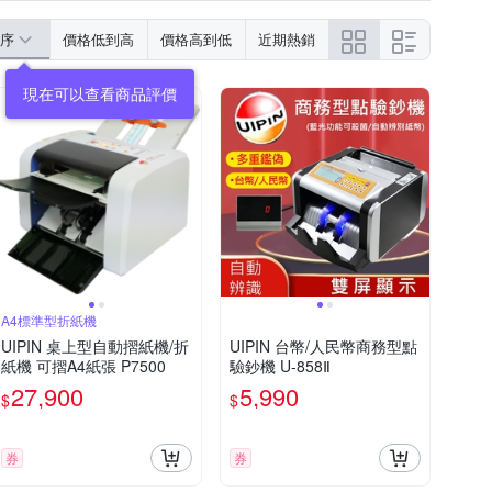
序
價格低到高
價格高到低
近期熱銷
A4標準型折紙機
UIPIN 桌上型自動摺紙機/折
UIPIN 台幣/人民幣商務型點
紙機 可摺A4紙張 P7500
驗鈔機 U-858Ⅱ
27,900
5,990
$
$
券
券