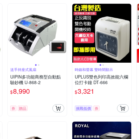
送手持座式風扇
時鐘和螢幕 雙時間顯示
UIPIN多功能商務型自動點
UPLUS雙色列印高效能六欄
驗鈔機 U-868-2
位打卡鐘 DT-666
8,990
3,321
$
$
券
贈品
挑戰低價
券