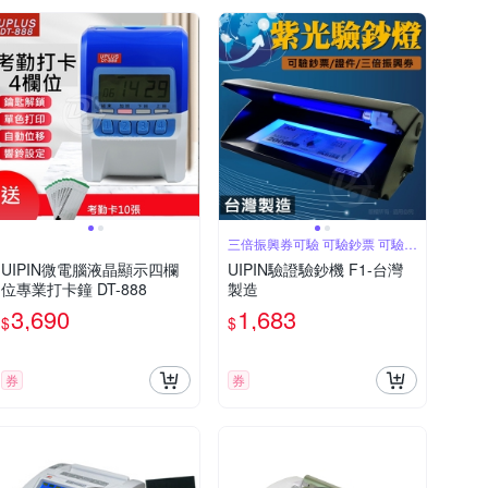
三倍振興券可驗 可驗鈔票 可驗證
件
UIPIN微電腦液晶顯示四欄
UIPIN驗證驗鈔機 F1-台灣
位專業打卡鐘 DT-888
製造
3,690
1,683
$
$
券
券