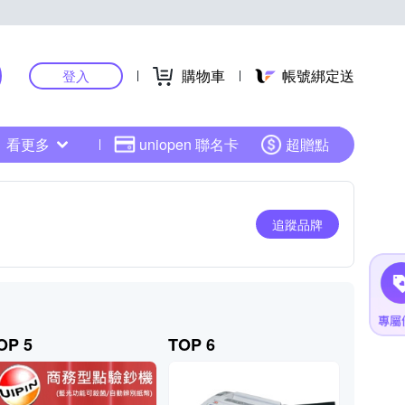
購物車
帳號綁定送
登入
看更多
uniopen 聯名卡
超贈點
追蹤品牌
OP 5
TOP 6
TOP