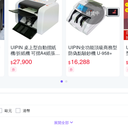
補貨中
辦
UIPIN 桌上型自動摺紙
UIPIN全功能頂級商務型
機/折紙機 可摺A4紙張 P
防偽點驗鈔機 U-958+
7500
27,900
16,288
$
$
券
券
歐元
港幣
00張/分鐘
碟片
冷護貝功能
迴紋針
少於600張/分鐘
溫度控制
釘書針
視窗對位功能
展開全部