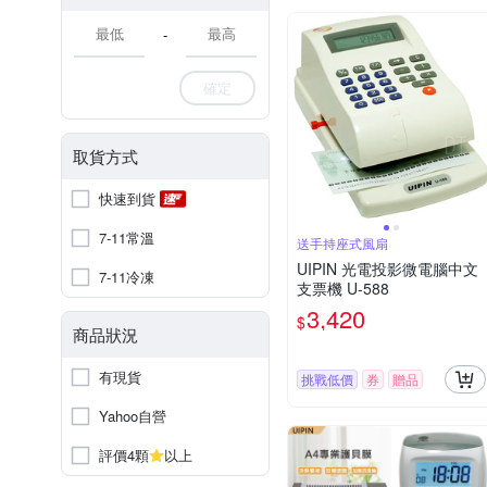
-
確定
取貨方式
快速到貨
7-11常溫
送手持座式風扇
UIPIN 光電投影微電腦中文
7-11冷凍
支票機 U-588
3,420
$
商品狀況
有現貨
挑戰低價
券
贈品
Yahoo自營
評價4顆
以上