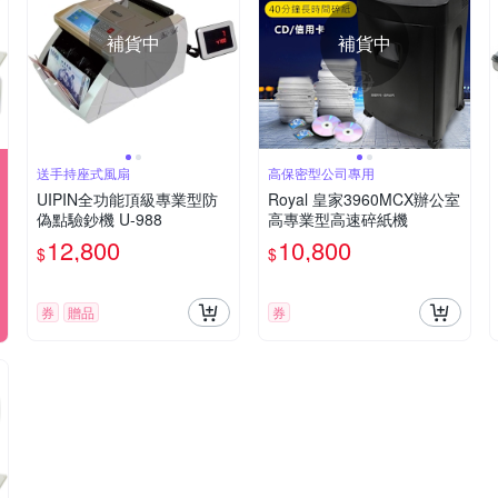
補貨中
補貨中
送手持座式風扇
高保密型公司專用
UIPIN全功能頂級專業型防
Royal 皇家3960MCX辦公室
偽點驗鈔機 U-988
高專業型高速碎紙機
12,800
10,800
$
$
券
贈品
券