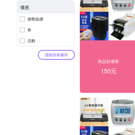
優惠
挑戰低價
券
活動
清除所有條件
商品折價券
150元