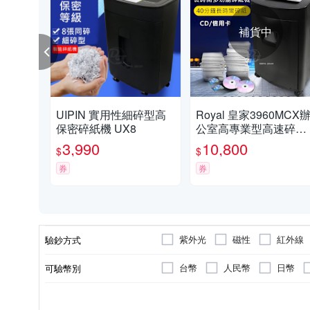
補貨中
UIPIN 實用性細碎型高
Royal 皇家3960MCX
保密碎紙機 UX8
公室高專業型高速碎紙
機
3,990
10,800
$
$
券
券
紫外光
磁性
紅外線
驗鈔方式
台幣
人民幣
日幣
可驗幣別
仿偽辨識功能
6位數字顯示
4位數字顯示
大於1000張/分鐘
一般紙張
插卡
信用卡
4位數字顯示
3位數字顯示
倒退鍵
600到10
光
功能
金額顯示範圍
計數(張數)顯示範圍
點鈔速度
可碎物
打卡方式