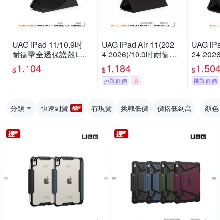
UAG iPad 11/10.9吋
UAG iPad Air 11(202
UAG iPa
耐衝擊全透保護殼LT-
4-2026)/10.9吋耐衝擊
24-20
黑
全透保護殼LT-黑
保護殼L
1,104
1,184
1,50
$
$
$
挑戰低價
券
挑戰低價
分類
快速到貨
有現貨
挑戰低價
價格低到高
顏色