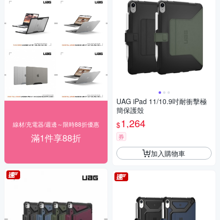
UAG iPad 11/10.9吋耐衝擊極
簡保護殼
1,264
$
線材/充電器/週邊～限時88折優惠
滿1件享88折
券
加入購物車