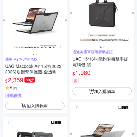
通過美國軍規耐衝擊認証
UAG 15/16吋簡約耐衝擊手提
適用 M2/M3/M4/M5
電腦包-黑
UAG Macbook Air 15吋(2023-
1,980
2026)耐衝擊保護殼-全透明
$
2,359
89折
$
券
5
(
2
)
加入購物車
挑戰低價
加入購物車