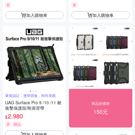
券
券
加入購物車
加入購物車
軍規認証，透明背板，時尚美觀
UAG Surface Pro 9 /10 /11 耐
商品折價券
衝擊保護殼/附肩背帶
150元
2,980
$
券
贈品
加入購物車