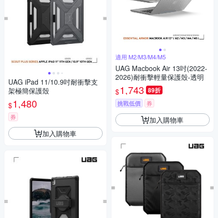
適用 M2/M3/M4/M5
UAG Macbook Air 13吋(2022-
2026)耐衝擊輕量保護殼-透明
UAG iPad 11/10.9吋耐衝擊支
1,743
架極簡保護殼
89折
$
1,480
挑戰低價
券
$
券
加入購物車
加入購物車