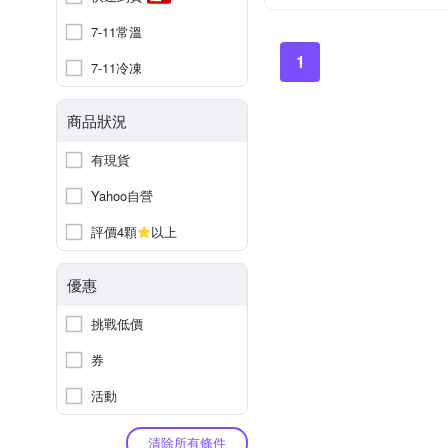
7-11常溫
1
7-11冷凍
商品狀況
有現貨
Yahoo自營
評價4顆
以上
優惠
挑戰低價
券
活動
清除所有條件