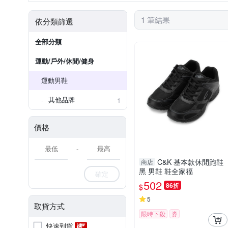
1 筆結果
依分類篩選
全部分類
運動/戶外/休閒/健身
運動男鞋
其他品牌
1
價格
-
C&K 基本款休閒跑鞋
商店
黑 男鞋 鞋全家福
確定
502
86折
$
5
取貨方式
限時下殺
券
快速到貨