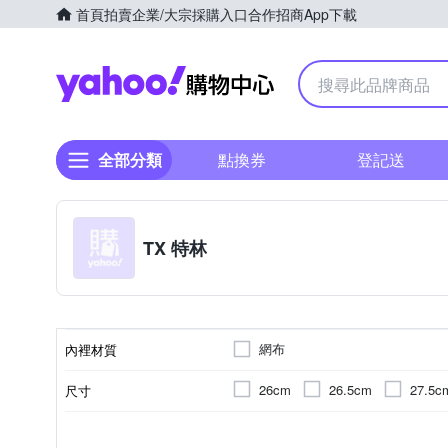
首頁
拍賣
企業/大宗採購入口
合作招商
App下載
Yahoo購物中心
全部分類
點換券
登記送
TX 特林
網布
內裡材質
26cm
26.5cm
27.5c
尺寸
慢跑鞋
正常
男
網布
聚脂纖維
款式
版型
適用性別
鞋墊材質
鞋面材質
顏色