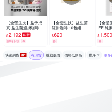
【全瑩生技】益予成
【全瑩生技】益生菌
【全瑩生
真 益生菌濾掛咖啡 (4
濾掛咖啡 10包組
IFE 
0包/袋)
素複方膠囊
2,192
620
1,50
89折
$
$
$
盒)
限時下殺
券
券
券
快速到貨
有現貨
挑戰低價
價格低到高
排序
更多