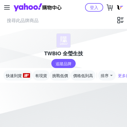
Yahoo購物中心
登入
TWBIO 全瑩生技
追蹤品牌
快速到貨
有現貨
挑戰低價
價格低到高
排序
更多