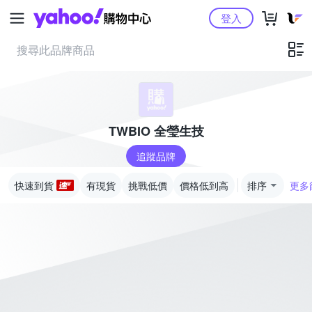
Yahoo購物中心
登入
TWBIO 全瑩生技
追蹤品牌
快速到貨
有現貨
挑戰低價
價格低到高
排序
更多