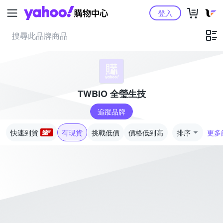
Yahoo購物中心
登入
TWBIO 全瑩生技
追蹤品牌
快速到貨
有現貨
挑戰低價
價格低到高
排序
更多