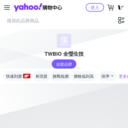
Yahoo購物中心
登入
TWBIO 全瑩生技
追蹤品牌
快速到貨
有現貨
挑戰低價
價格低到高
排序
更多