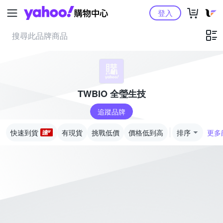
Yahoo購物中心
登入
TWBIO 全瑩生技
追蹤品牌
快速到貨
有現貨
挑戰低價
價格低到高
排序
更多