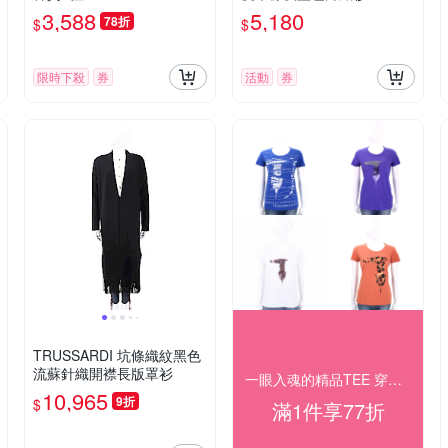
3,588
5,180
78折
$
$
限時下殺
券
活動
券
TRUSSARDI 坑條織紋黑色
流蘇針織開襟長版罩衫
一眼入魂的精品TEE 穿搭提案，結帳77折
10,965
9折
$
滿1件享77折