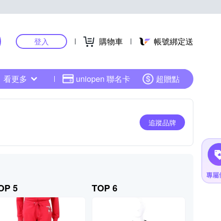
購物車
帳號綁定送
登入
看更多
uniopen 聯名卡
超贈點
追蹤品牌
OP 5
TOP 6
TOP