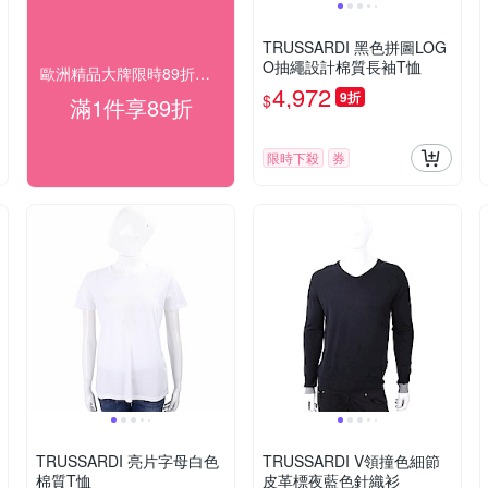
TRUSSARDI 黑色拼圖LOG
O抽繩設計棉質長袖T恤
歐洲精品大牌限時89折優惠
4,972
9折
$
滿1件享89折
限時下殺
券
TRUSSARDI 亮片字母白色
TRUSSARDI V領撞色細節
棉質T恤
皮革標夜藍色針織衫