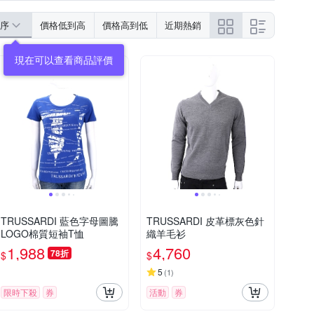
序
價格低到高
價格高到低
近期熱銷
TRUSSARDI 藍色字母圖騰
TRUSSARDI 皮革標灰色針
LOGO棉質短袖T恤
織羊毛衫
1,988
4,760
78折
$
$
5
(
1
)
限時下殺
券
活動
券