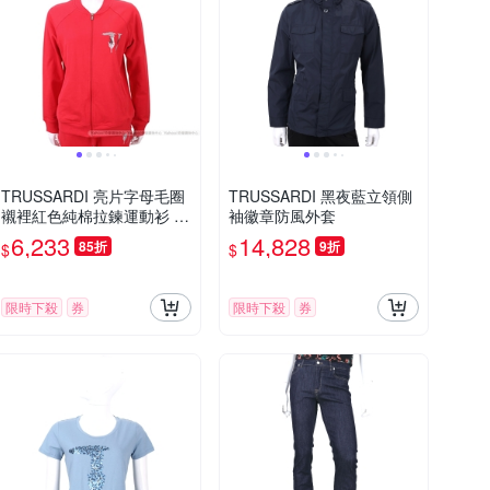
TRUSSARDI 亮片字母毛圈
TRUSSARDI 黑夜藍立領側
襯裡紅色純棉拉鍊運動衫 外
袖徽章防風外套
套
6,233
14,828
85折
9折
$
$
限時下殺
券
限時下殺
券