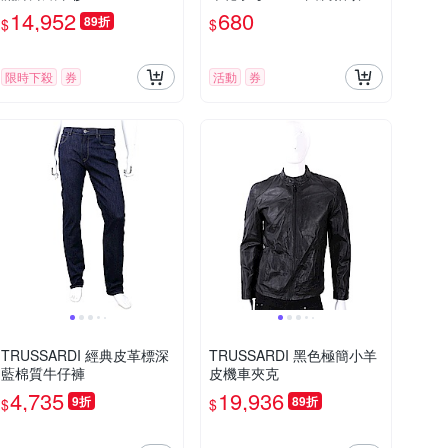
(白底/深藍邊/50CM)
14,952
680
89折
$
$
限時下殺
券
活動
券
TRUSSARDI 經典皮革標深
TRUSSARDI 黑色極簡小羊
藍棉質牛仔褲
皮機車夾克
4,735
19,936
9折
89折
$
$