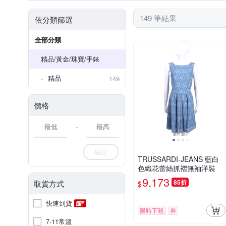
149 筆結果
依分類篩選
全部分類
精品/黃金/珠寶/手錶
精品
149
價格
-
確定
TRUSSARDI-JEANS 藍白
色織花蕾絲抓褶無袖洋裝
9,173
85折
取貨方式
$
快速到貨
限時下殺
券
7-11常溫