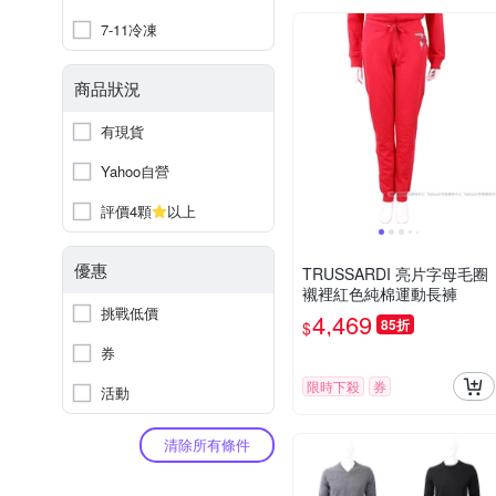
7-11冷凍
商品狀況
有現貨
Yahoo自營
評價4顆
以上
優惠
TRUSSARDI 亮片字母毛圈
襯裡紅色純棉運動長褲
挑戰低價
4,469
85折
$
券
限時下殺
券
活動
清除所有條件