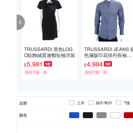
TRUSSARDI 黑色LOG
TRUSSARDI JEANS 
O貼飾絨質連帽短袖洋裝
色滿版印花排列長袖襯
衫
5,981
4,984
9折
9折
$
$
限時下殺
券
限時下殺
券
上衣
絲巾/帕巾
T恤
品類
POLO衫
套裝/西裝
顏色
棉料
男
全新商品
麻|絲
領帶
印花
女
聚酯纖維
其他
羊毛
商品材質
適用性別
商品狀況
材質
款式
風格元素