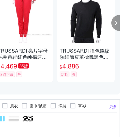
TRUSSARDI 亮片字母
TRUSSARDI 撞色織紋
TR
毛圈襯裡紅色純棉運動
領細節皮革標籤黑色針
片字
長褲
織羊毛衫
號(
4,469
4,886
8,
85折
$
$
$
限時下殺
券
活動
券
限時
風衣
圍巾/披肩
洋裝
罩衫
更多