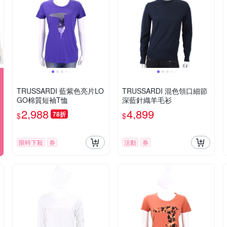
TRUSSARDI 藍紫色亮片LO
TRUSSARDI 混色領口細節
GO棉質短袖T恤
深藍針織羊毛衫
2,988
4,899
78折
$
$
限時下殺
券
活動
券