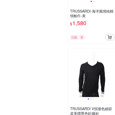
TRUSSARDI-海洋風情純棉
領帕巾-黃
1,580
$
活動
券
TRUSSARDI V領撞色細節
皮革標黑色針織衫