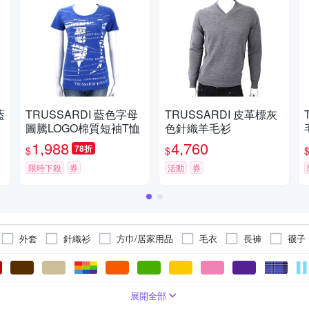
藍
TRUSSARDI 藍色字母
TRUSSARDI 皮革標灰
圖騰LOGO棉質短袖T恤
色針織羊毛衫
1,988
4,760
78折
$
$
限時下殺
券
活動
券
外套
針織衫
方巾/居家用品
毛衣
長褲
襪子
皮衣
襯衫
絲
羊皮
喀什米爾羊毛
羽毛
羽絨
展開全部