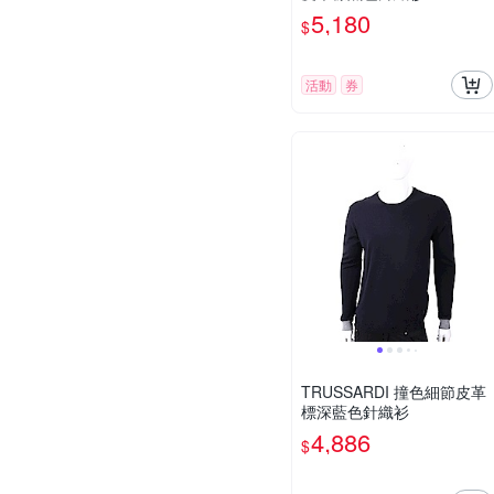
5,180
$
活動
券
TRUSSARDI 撞色細節皮革
標深藍色針織衫
4,886
$