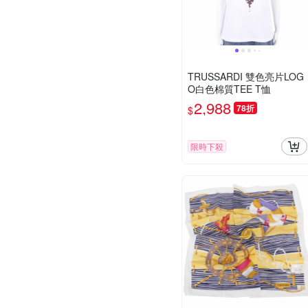
TRUSSARDI 雙色亮片LOG
O白色棉質TEE T恤
2,988
78折
$
限時下殺