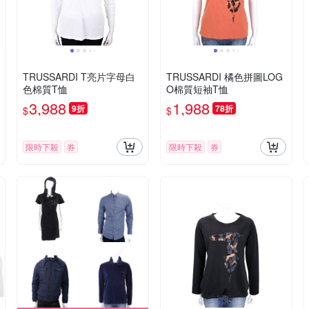
TRUSSARDI T亮片字母白
TRUSSARDI 橘色拼圖LOG
色棉質T恤
O棉質短袖T恤
3,988
1,988
9折
78折
$
$
限時下殺
券
限時下殺
券