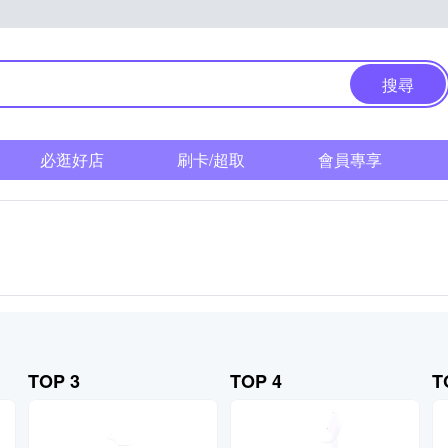
搜尋
必逛好店
刷卡/超取
會員專享
TOP 3
TOP 4
T