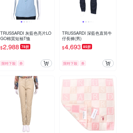
TRUSSARDI 灰藍色亮片LO
TRUSSARDI 深藍色直筒牛
GO棉質短袖T恤
仔長褲(男)
2,988
4,693
78折
85折
$
$
限時下殺
券
限時下殺
券