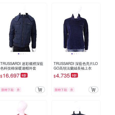
TRUSSARDI 迷彩襯裡深藍
TRUSSARDI 深藍色亮片LO
色科技棉保暖連帽外套
GO高領法蘭絨長袖上衣
16,697
4,735
9折
9折
$
$
限時下殺
券
限時下殺
券