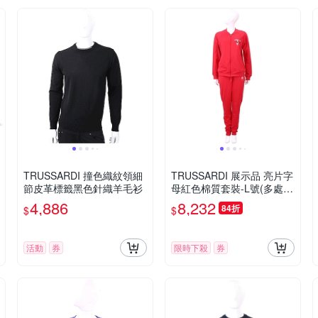
TRUSSARDI 撞色織紋領細
TRUSSARDI 展示品 亮片字
節皮革標籤黑色針織羊毛衫
母紅色棉質套裝-L號(多處黑
點染色痕)
4,886
8,232
84折
$
$
活動
券
限時下殺
券