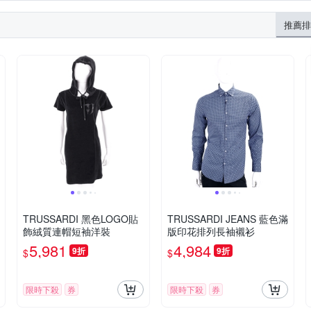
推薦排
TRUSSARDI 黑色LOGO貼
TRUSSARDI JEANS 藍色滿
飾絨質連帽短袖洋裝
版印花排列長袖襯衫
5,981
4,984
9折
9折
$
$
限時下殺
券
限時下殺
券