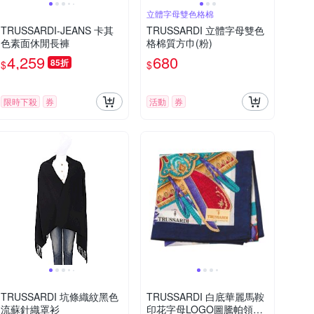
立體字母雙色格棉
TRUSSARDI-JEANS 卡其
TRUSSARDI 立體字母雙色
色素面休閒長褲
格棉質方巾(粉)
4,259
680
85折
$
$
限時下殺
券
活動
券
TRUSSARDI 坑條織紋黑色
TRUSSARDI 白底華麗馬鞍
流蘇針織罩衫
印花字母LOGO圖騰帕領巾