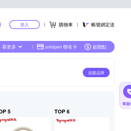
購物車
帳號綁定送
登入
看更多
uniopen 聯名卡
超贈點
追蹤品牌
OP 5
TOP 6
TOP