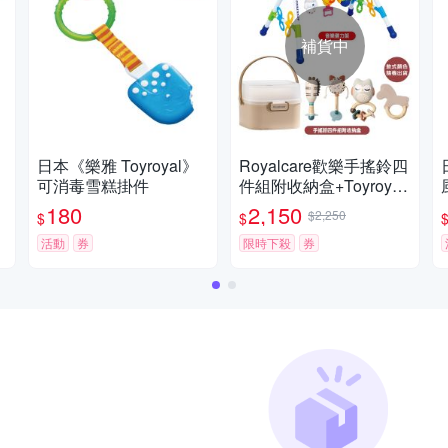
補貨中
日本《樂雅 Toyroyal》
Royalcare歡樂手搖鈴四
可消毒雪糕掛件
件組附收納盒+Toyroyal
音樂健力架
180
2,150
$2,250
$
$
活動
券
限時下殺
券