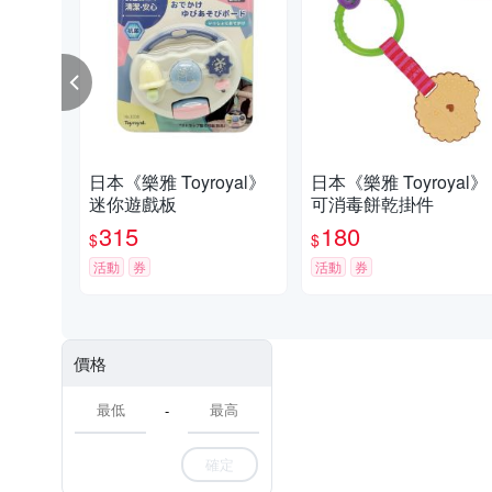
日本《樂雅 Toyroyal》
日本《樂雅 Toyroyal》
迷你遊戲板
可消毒餅乾掛件
315
180
$
$
活動
券
活動
券
價格
-
確定