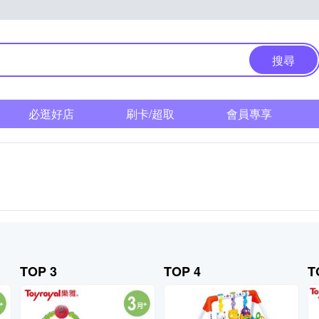
搜尋
必逛好店
刷卡/超取
會員專享
TOP 3
TOP 4
T