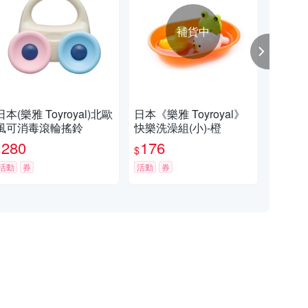
補貨中
日本(樂雅 Toyroyal)北歐
日本《樂雅 Toyroyal》
日本(
風可消毒滾輪搖鈴
快樂洗澡組(小)-橙
帳篷
商
280
176
9
$
$
$
活動
券
活動
券
限時