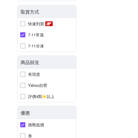
取貨方式
快速到貨
7-11常溫
7-11冷凍
商品狀況
有現貨
Yahoo自營
評價4顆
以上
優惠
挑戰低價
券