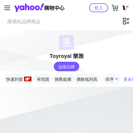
Yahoo購物中心
登入
Toyroyal 樂雅
追蹤品牌
快速到貨
有現貨
挑戰低價
價格低到高
排序
更多