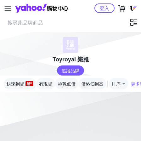
Yahoo購物中心
登入
Toyroyal 樂雅
追蹤品牌
快速到貨
有現貨
挑戰低價
價格低到高
排序
更多