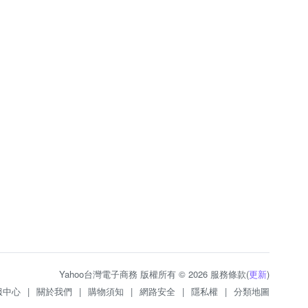
Yahoo台灣電子商務 版權所有 © 2026 服務條款(
更新
)
服中心
|
關於我們
|
購物須知
|
網路安全
|
隱私權
|
分類地圖