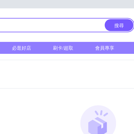
搜尋
必逛好店
刷卡/超取
會員專享