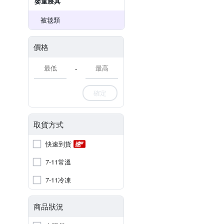
嬰童寢具
被毯類
價格
-
確定
取貨方式
快速到貨
7-11常溫
7-11冷凍
商品狀況