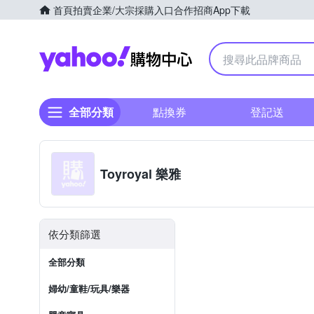
首頁
拍賣
企業/大宗採購入口
合作招商
App下載
Yahoo購物中心
全部分類
點換券
登記送
Toyroyal 樂雅
依分類篩選
全部分類
婦幼/童鞋/玩具/樂器