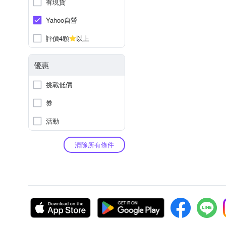
有現貨
Yahoo自營
評價4顆
以上
優惠
挑戰低價
券
活動
清除所有條件