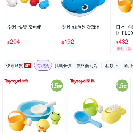
樂雅 快樂撈魚組
樂雅 鯨魚洗澡玩具
日本《樂雅
l》FL
204
192
432
$
$
$
活動
券
快速到貨
有現貨
挑戰低價
價格低到高
種類
適用