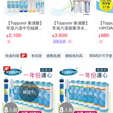
【Toppuror 泰浦樂】
【Toppuror 泰浦樂】
【Topp
常規六道中空絲膜軟
常規六道能量淨水器_
10吋G
水一年份濾心9入裝_
TPR-FT08 (不含基本
濾心3入
2,100
3,600
980
$
$
$
CC-24D
安裝)
券
挑戰低價
券
券
快速到貨
有現貨
挑戰低價
價格低到高
BSMI許可字號
補貨中