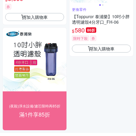
券
更換零件
【Toppuror 泰浦樂】10吋小胖
加入購物車
透明濾殼4分牙口_FH-06
580
86折
$
限時下殺
券
加入購物車
(夜殺)淨水設備/濾芯限時再85折
滿1件享85折