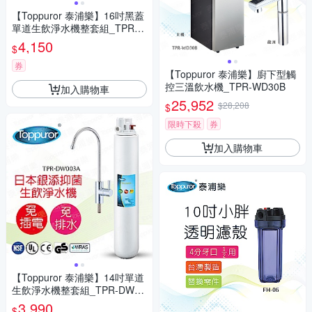
【Toppuror 泰浦樂】16吋黑蓋
單道生飲淨水機整套組_TPR-D
W006A
4,150
$
券
【Toppuror 泰浦樂】廚下型觸
控三溫飲水機_TPR-WD30B
加入購物車
25,952
$28,208
$
限時下殺
券
加入購物車
【Toppuror 泰浦樂】14吋單道
生飲淨水機整套組_TPR-DW00
3A
3,990
$