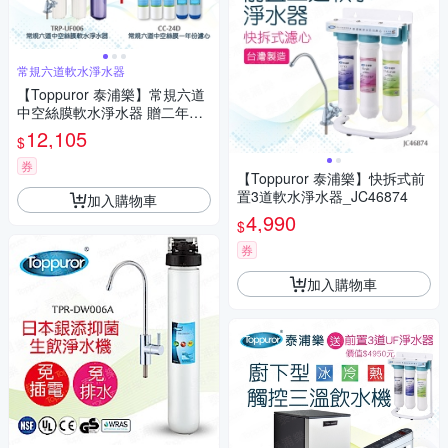
常規六道軟水淨水器
【Toppuror 泰浦樂】常規六道
中空絲膜軟水淨水器 贈二年份
濾心_TPR-UF006+CC-24Dx2
12,105
$
券
【Toppuror 泰浦樂】快拆式前
置3道軟水淨水器_JC46874
加入購物車
4,990
$
券
加入購物車