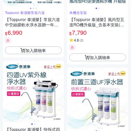
Toppuror 泰浦樂常規六道
本機含安裝
【Toppuror 泰浦樂】常規六道
【Toppuror 泰浦樂】風尚型五
中空絲膜軟水淨水器贈一年份
道RO機升級版_含基本安裝(TP
濾心-不含安裝(TPR-UF006+C
R-RO004A)
6,990
7,790
$
$
C-24D)
4.8
券
(
2
)
券
加入購物車
加入購物車
【Toppuror 泰浦樂】快拆式四