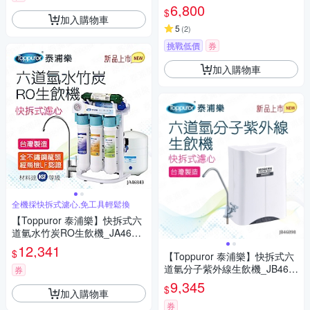
(不含基本安裝)
6,800
$
加入購物車
5
(
2
)
挑戰低價
券
加入購物車
全機採快拆式濾心,免工具輕鬆換
【Toppuror 泰浦樂】快拆式六
道氫水竹炭RO生飲機_JA4684
3 (含基本安裝)
12,341
$
【Toppuror 泰浦樂】快拆式六
道氫分子紫外線生飲機_JB468
券
98 (含基本安裝)
9,345
$
加入購物車
券