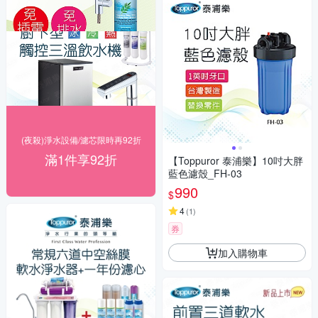
(夜殺)淨水設備/濾芯限時再92折
滿1件享92折
【Toppuror 泰浦樂】10吋大胖
藍色濾殼_FH-03
990
$
4
(
1
)
券
加入購物車