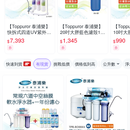
【Toppuror 泰浦樂】
【Toppuror 泰浦樂】
【Topp
快拆式四道UV紫外線
20吋大胖藍色濾殼1吋
10吋大
淨水器_JC46881 (含
牙口_FH-01
H-03
7,393
1,345
990
$
$
$
基本安裝)
券
券
券
快速到貨
有現貨
挑戰低價
價格低到高
公升數
淨