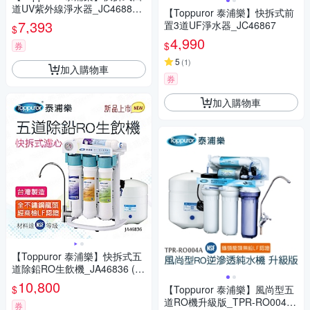
道UV紫外線淨水器_JC46881
【Toppuror 泰浦樂】快拆式前
(含基本安裝)
7,393
置3道UF淨水器_JC46867
$
4,990
$
券
5
(
1
)
加入購物車
券
加入購物車
【Toppuror 泰浦樂】快拆式五
道除鉛RO生飲機_JA46836 (含
基本安裝)
10,800
$
【Toppuror 泰浦樂】風尚型五
道RO機升級版_TPR-RO004A
券