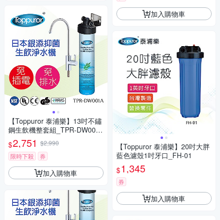
加入購物車
【Toppuror 泰浦樂】13吋不鏽
鋼生飲機整套組_TPR-DW001
A
2,751
$2,990
$
【Toppuror 泰浦樂】20吋大胖
藍色濾殼1吋牙口_FH-01
限時下殺
券
1,345
$
加入購物車
券
加入購物車