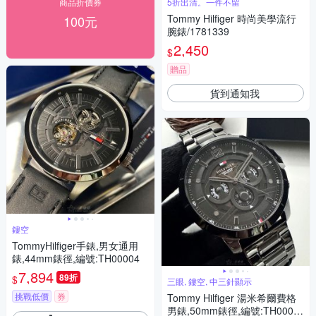
商品折價券
5折出清。一件不留
Tommy Hilfiger 時尚美學流行
100元
腕錶/1781339
2,450
$
贈品
貨到通知我
鏤空
TommyHilfiger手錶,男女通用
錶,44mm錶徑,編號:TH00004
7,894
89折
$
三眼, 鏤空, 中三針顯示
挑戰低價
券
Tommy Hilfiger 湯米希爾費格
男錶,50mm錶徑,編號:TH0006