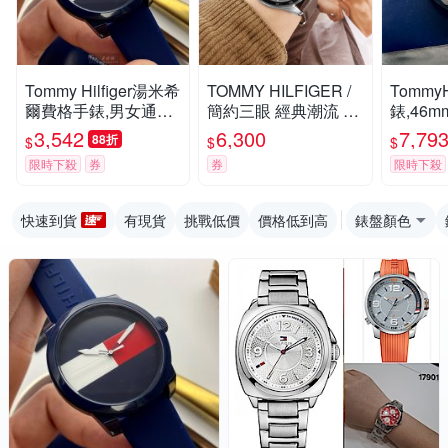
Tommy Hilfiger湯米希
TOMMY HILFIGER /
TommyH
爾費格手錶,男女通用
簡約三眼 經典潮流 兩
錶,46m
錶,42mm錶徑,編號:T
地時間 真皮手錶-鈦色
H00064
3,542
6,300
7,79
88折
$
$
$
H00035
x銀框x咖啡/44mm
限時下殺
券
券
限時下殺
快速到貨
有現貨
挑戰低價
價格低到高
錶盤顏色