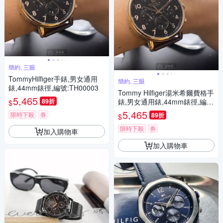
簡約, 三眼
TommyHilfiger手錶,男女通用
簡約, 三眼
錶,44mm錶徑,編號:TH00003
Tommy Hilfiger湯米希爾費格手
5,465
89折
錶,男女通用錶,44mm錶徑,編
$
號:TH00003
5,465
限時下殺
券
89折
$
限時下殺
券
加入購物車
加入購物車