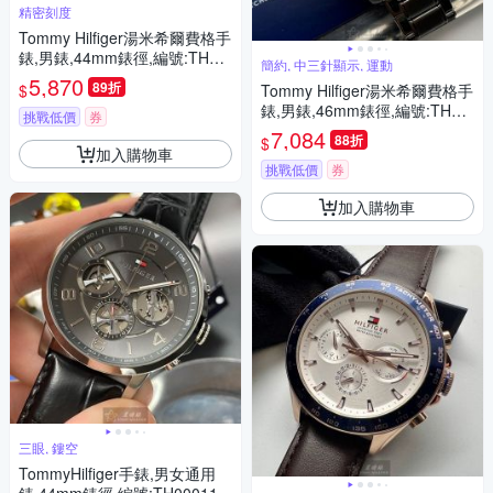
精密刻度
Tommy Hilfiger湯米希爾費格手
錶,男錶,44mm錶徑,編號:TH00
簡約, 中三針顯示, 運動
033
5,870
89折
$
Tommy Hilfiger湯米希爾費格手
錶,男錶,46mm錶徑,編號:TH00
挑戰低價
券
039
7,084
88折
$
加入購物車
挑戰低價
券
加入購物車
三眼, 鏤空
TommyHilfiger手錶,男女通用