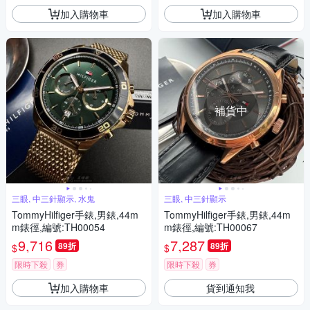
加入購物車
加入購物車
補貨中
三眼, 中三針顯示, 水鬼
三眼, 中三針顯示
TommyHilfiger手錶,男錶,44m
TommyHilfiger手錶,男錶,44m
m錶徑,編號:TH00054
m錶徑,編號:TH00067
9,716
7,287
89折
89折
$
$
限時下殺
券
限時下殺
券
加入購物車
貨到通知我