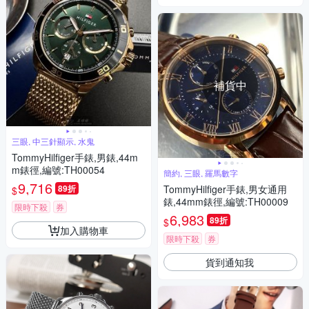
補貨中
三眼, 中三針顯示, 水鬼
TommyHilfiger手錶,男錶,44m
m錶徑,編號:TH00054
簡約, 三眼, 羅馬數字
9,716
89折
TommyHilfiger手錶,男女通用
$
錶,44mm錶徑,編號:TH00009
限時下殺
券
6,983
89折
$
加入購物車
限時下殺
券
貨到通知我