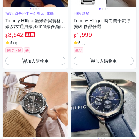
簡約, 時分秒中三針顯示, 運動
99超能省
Tommy Hilfiger湯米希爾費格手
Tommy Hilfiger 時尚美學流行
錶,男女通用錶,42mm錶徑,編
腕錶-多品任選
號:TH00035
3,542
1,999
88折
$
$
5
5
(
1
)
(
2
)
限時下殺
券
贈品
加入購物車
加入購物車