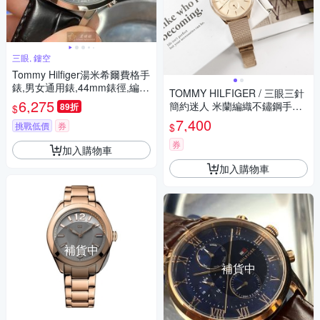
三眼, 鏤空
Tommy Hilfiger湯米希爾費格手
錶,男女通用錶,44mm錶徑,編
TOMMY HILFIGER / 三眼三針
號:TH00011
6,275
簡約迷人 米蘭編織不鏽鋼手錶-
89折
$
鍍玫瑰金/38mm
7,400
挑戰低價
券
$
券
加入購物車
加入購物車
補貨中
補貨中