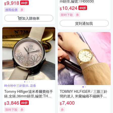
m錶徑,編號:TH00030
9,918
89折
$
10,424
89折
$
挑戰低價
券
限時下殺
券
加入購物車
貨到通知我
時分秒中三針顯示, 花香
Tommy Hilfiger湯米希爾費格手
TOMMY HILFIGER / 三眼三針
錶,女錶,36mm錶徑,編號:TH00
簡約迷人 米蘭編織不鏽鋼手錶-
036
鍍金/38mm
3,846
7,400
89折
$
$
限時下殺
券
券