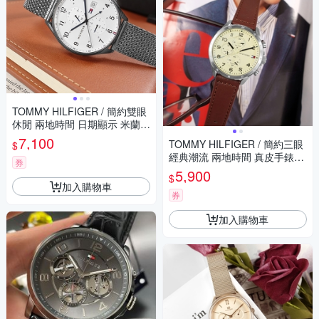
TOMMY HILFIGER / 簡約雙眼
休閒 兩地時間 日期顯示 米蘭編
織不鏽鋼手錶-白x鍍灰/44mm
7,100
TOMMY HILFIGER / 簡約三眼
$
經典潮流 兩地時間 真皮手錶-
券
淡黃x銀框x咖啡/44mm
5,900
$
加入購物車
券
加入購物車