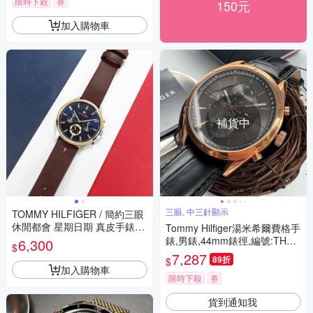
限時下殺
券
150元
加入購物車
補貨中
三眼, 中三針顯示
TOMMY HILFIGER / 簡約三眼
休閒都會 星期日期 真皮手錶-
Tommy Hilfiger湯米希爾費格手
藍x銀框x紅褐/44mm
錶,男錶,44mm錶徑,編號:TH00
6,300
$
067
7,287
89折
$
加入購物車
限時下殺
券
貨到通知我