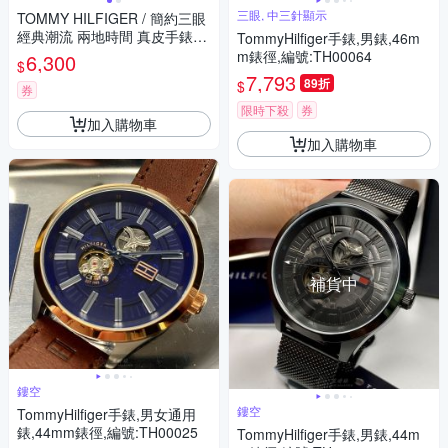
三眼, 中三針顯示
TOMMY HILFIGER / 簡約三眼
經典潮流 兩地時間 真皮手錶-
TommyHilfiger手錶,男錶,46m
鈦色x銀框x咖啡/44mm
m錶徑,編號:TH00064
6,300
$
7,793
89折
$
券
限時下殺
券
加入購物車
加入購物車
補貨中
鏤空
鏤空
TommyHilfiger手錶,男女通用
錶,44mm錶徑,編號:TH00025
TommyHilfiger手錶,男錶,44m