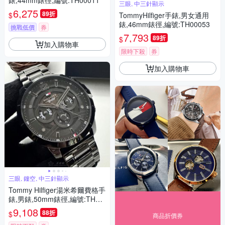
錶,44mm錶徑,編號:TH00011
三眼, 中三針顯示
6,275
89折
$
TommyHilfiger手錶,男女通用
錶,46mm錶徑,編號:TH00053
挑戰低價
券
7,793
89折
$
加入購物車
限時下殺
券
加入購物車
三眼, 鏤空, 中三針顯示
Tommy Hilfiger湯米希爾費格手
錶,男錶,50mm錶徑,編號:TH00
065
9,108
88折
$
商品折價券