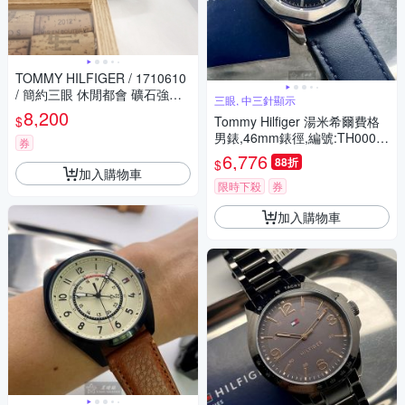
TOMMY HILFIGER / 1710610
/ 簡約三眼 休閒都會 礦石強化
三眼, 中三針顯示
玻璃 星期日期 米蘭編織不鏽鋼
8,200
$
Tommy Hilfiger 湯米希爾費格
手錶-鍍黑 / 44mm
男錶,46mm錶徑,編號:TH0006
券
4
6,776
88折
$
加入購物車
限時下殺
券
加入購物車