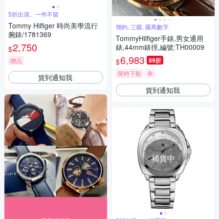
5折出清。一件不留
Tommy Hilfiger 時尚美學流行
簡約, 三眼, 羅馬數字
腕錶/1781369
TommyHilfiger手錶,男女通用
2,750
錶,44mm錶徑,編號:TH00009
$
6,983
89折
贈品
$
限時下殺
券
貨到通知我
貨到通知我
補貨中