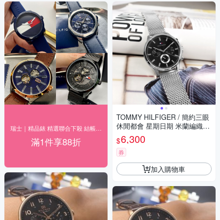
TOMMY HILFIGER / 簡約三眼
休閒都會 星期日期 米蘭編織不
瑞士｜精品錶 精選聯合下殺 結帳88折
鏽鋼手錶-黑色/44mm
6,300
滿1件享88折
$
券
加入購物車