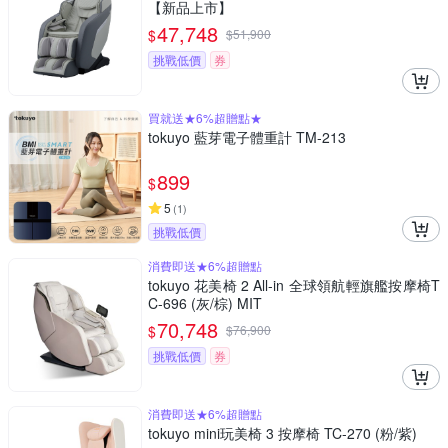
【新品上市】
47,748
$
$
51,900
挑戰低價
券
買就送★6%超贈點★
tokuyo 藍芽電子體重計 TM-213
899
$
5
(
1
)
挑戰低價
消費即送★6%超贈點
tokuyo 花美椅 2 All-in 全球領航輕旗艦按摩椅T
C-696 (灰/棕) MIT
70,748
$
$
76,900
挑戰低價
券
消費即送★6%超贈點
tokuyo mini玩美椅 3 按摩椅 TC-270 (粉/紫)