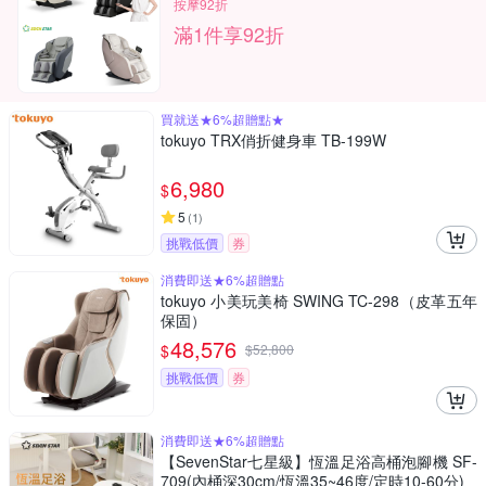
按摩92折
滿1件享92折
買就送★6%超贈點★
tokuyo TRX俏折健身車 TB-199W
6,980
$
5
(
1
)
挑戰低價
券
消費即送★6%超贈點
tokuyo 小美玩美椅 SWING TC-298（皮革五年
保固）
48,576
$
$
52,800
挑戰低價
券
消費即送★6%超贈點
【SevenStar七星級】恆溫足浴高桶泡腳機 SF-
709(內桶深30cm/恆溫35~46度/定時10-60分)