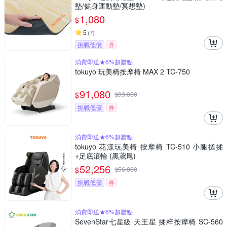
墊/健身運動墊/冥想墊)
1,080
$
5
(
7
)
挑戰低價
券
消費即送★6%超贈點
tokuyo 玩美椅按摩椅 MAX 2 TC-750
91,080
$
$
99,000
挑戰低價
券
消費即送★6%超贈點
tokuyo 花漾玩美椅 按摩椅 TC-510 小腿搓揉
+足底滾輪 (黑鳶尾)
52,256
$
$
56,800
挑戰低價
券
消費即送★6%超贈點
SevenStar七星級 天王星 揉粹按摩椅 SC-560