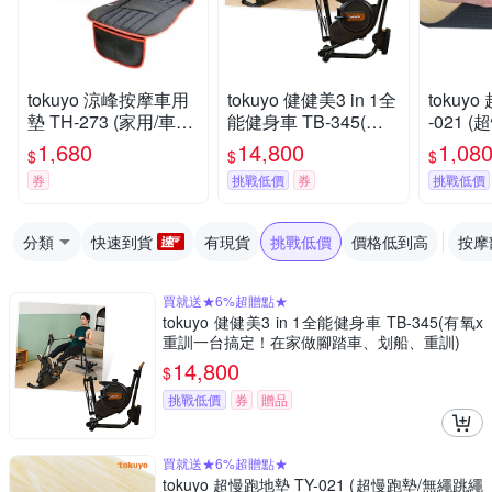
tokuyo 涼峰按摩車用
tokuyo 健健美3 in 1全
tokuy
墊 TH-273 (家用/車用/
能健身車 TB-345(有
-021 
電競)
氧x重訓一台搞定！在
跳繩墊/
1,680
14,800
1,08
$
$
$
家做腳踏車、划船、
想墊)
券
挑戰低價
券
挑戰低價
重訓)
分類
快速到貨
有現貨
挑戰低價
價格低到高
按摩
買就送★6%超贈點★
tokuyo 健健美3 in 1全能健身車 TB-345(有氧x
重訓一台搞定！在家做腳踏車、划船、重訓)
14,800
$
挑戰低價
券
贈品
買就送★6%超贈點★
tokuyo 超慢跑地墊 TY-021 (超慢跑墊/無繩跳繩