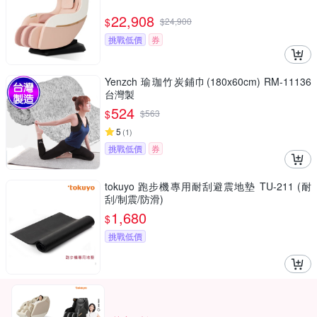
22,908
$
$
24,900
挑戰低價
券
Yenzch 瑜珈竹炭鋪巾(180x60cm) RM-11136
台灣製
524
$
$
563
5
(
1
)
挑戰低價
券
tokuyo 跑步機專用耐刮避震地墊 TU-211 (耐
刮/制震/防滑)
1,680
$
挑戰低價