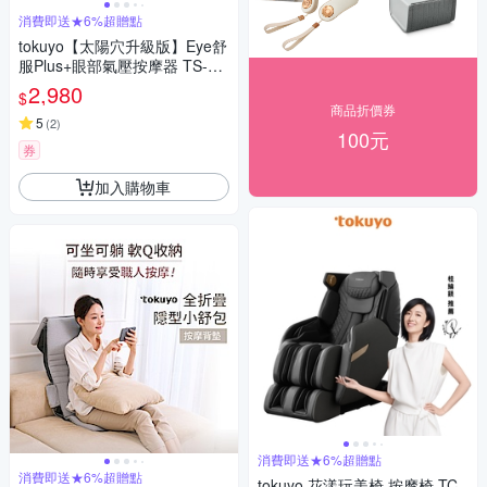
消費即送★6%超贈點
tokuyo【太陽穴升級版】Eye舒
服Plus+眼部氣壓按摩器 TS-18
5G
2,980
$
商品折價券
5
(
2
)
100元
券
加入購物車
消費即送★6%超贈點
消費即送★6%超贈點
tokuyo 花漾玩美椅 按摩椅 TC-