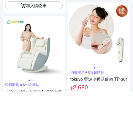
加入購物車
消費即送★6%超贈點
tokuyo 聲波冷暖活膚儀 TP-301
消費即送★6%超贈點
2,680
$
【SevenStar七星級】躍動天波
券
椅SC-588 (灰白/橘棕)
71,900
加入購物車
$
券
加入購物車