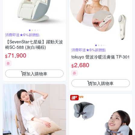
消費即送★6%超贈點
【SevenStar七星級】躍動天波
椅SC-588 (灰白/橘棕)
消費即送★6%超贈點
71,900
$
tokuyo 聲波冷暖活膚儀 TP-301
2,680
券
$
券
加入購物車
加入購物車