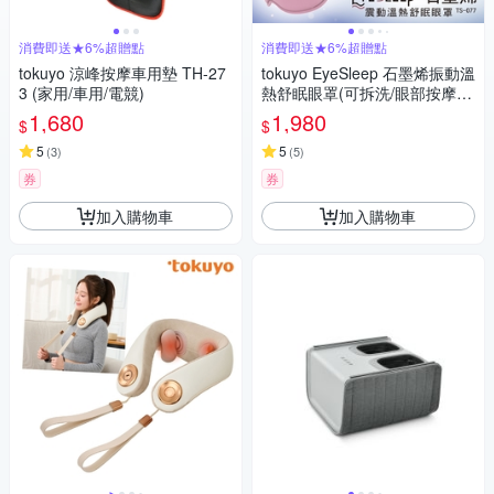
消費即送★6%超贈點
消費即送★6%超贈點
tokuyo 涼峰按摩車用墊 TH-27
tokuyo EyeSleep 石墨烯振動溫
3 (家用/車用/電競)
熱舒眠眼罩(可拆洗/眼部按摩)
TS-077
1,680
1,980
$
$
5
5
(
3
)
(
5
)
券
券
加入購物車
加入購物車