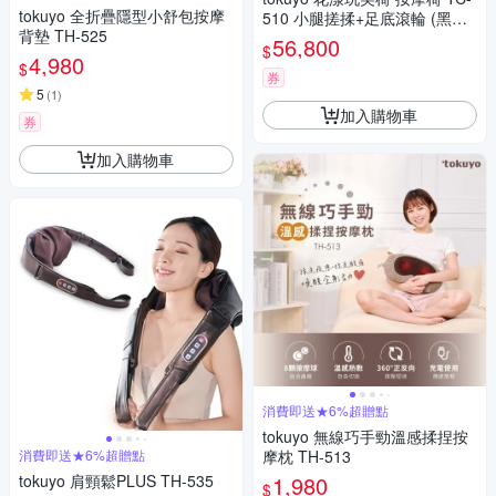
tokuyo 全折疊隱型小舒包按摩
510 小腿搓揉+足底滾輪 (黑鳶
背墊 TH-525
尾)
56,800
$
4,980
$
券
5
(
1
)
加入購物車
券
加入購物車
消費即送★6%超贈點
tokuyo 無線巧手勁溫感揉捏按
消費即送★6%超贈點
摩枕 TH-513
tokuyo 肩頸鬆PLUS TH-535
1,980
$