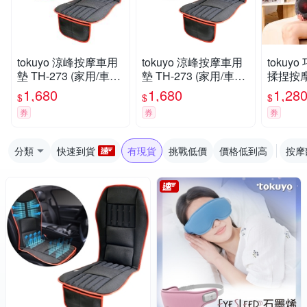
tokuyo 涼峰按摩車用
tokuyo 涼峰按摩車用
tokuy
墊 TH-273 (家用/車用/
墊 TH-273 (家用/車用/
揉捏按摩枕
電競)
電競)
1,680
1,680
1,28
$
$
$
券
券
券
分類
快速到貨
有現貨
挑戰低價
價格低到高
按摩