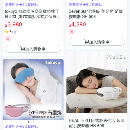
消費即送★6%超贈點
消費即送★6%超贈點
tokuyo 無線溫感刮刮揉頸枕 T
SevenStar七星級 美足凳 足部
H-523 (3D立體點揉式穴位按摩
按摩器 SF-506
/ 頸部按摩深層有感)
3,980
4,380
$
$
5
(
1
)
券
券
加入購物車
加入購物車
HEALTHPIT日式舒適生活 音律
寵手按摩器 HS-608
消費即送★6%超贈點