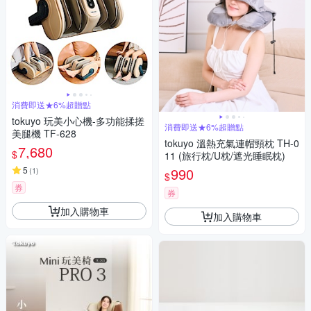
消費即送★6%超贈點
tokuyo 玩美小心機-多功能揉搓
消費即送★6%超贈點
美腿機 TF-628
tokuyo 溫熱充氣連帽頸枕 TH-0
7,680
$
11 (旅行枕/U枕/遮光睡眠枕)
5
990
(
1
)
$
券
券
加入購物車
加入購物車