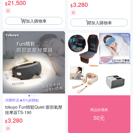
21,500
3,280
$
$
券
券
加入購物車
加入購物車
消費即送★6%超贈點
tokuyo Fun睛鬆Quiet 眼部氣壓
商品折價券
按摩器TS-190
50元
3,280
$
券