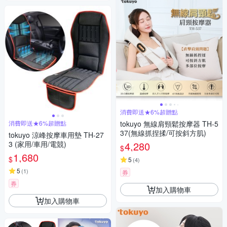
消費即送★6%超贈點
消費即送★6%超贈點
tokuyo 無線肩頸鬆按摩器 TH-5
37(無線抓捏揉/可按斜方肌)
tokuyo 涼峰按摩車用墊 TH-27
3 (家用/車用/電競)
4,280
$
1,680
$
5
(
4
)
5
(
1
)
券
券
加入購物車
加入購物車