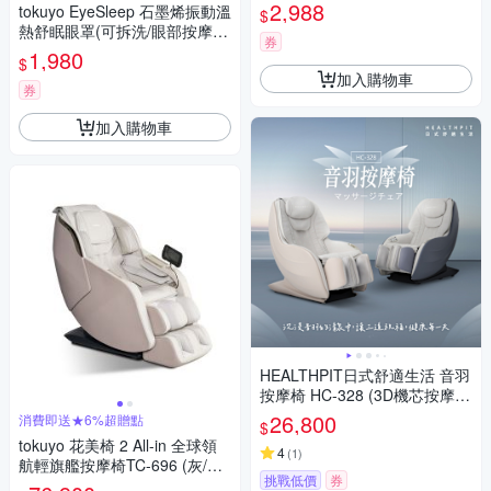
2,988
tokuyo EyeSleep 石墨烯振動溫
$
熱舒眠眼罩(可拆洗/眼部按摩)
券
TS-077
1,980
$
加入購物車
券
加入購物車
HEALTHPIT日式舒適生活 音羽
按摩椅 HC-328 (3D機芯按摩/
足三里凸點氣壓設計)
26,800
消費即送★6%超贈點
$
tokuyo 花美椅 2 All-in 全球領
4
(
1
)
航輕旗艦按摩椅TC-696 (灰/棕)
挑戰低價
券
MIT