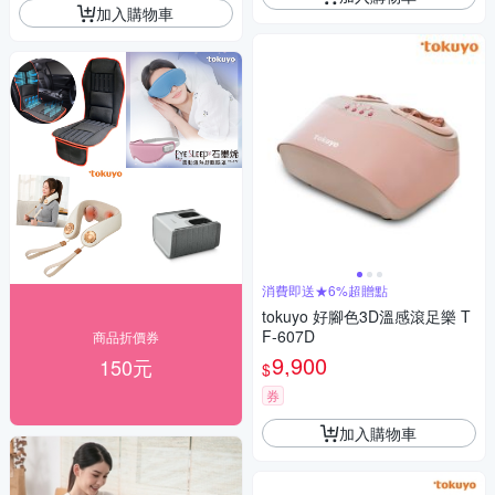
加入購物車
消費即送★6%超贈點
tokuyo 好腳色3D溫感滾足樂 T
F-607D
商品折價券
9,900
150元
$
券
加入購物車