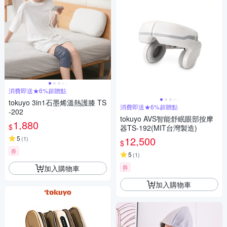
消費即送★6%超贈點
tokuyo 3in1石墨烯溫熱護膝 TS
消費即送★6%超贈點
-202
tokuyo AVS智能舒眠眼部按摩
1,880
$
器TS-192(MIT台灣製造)
5
12,500
(
1
)
$
券
5
(
1
)
券
加入購物車
加入購物車