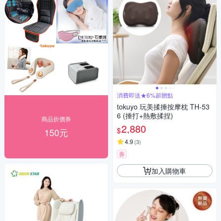
消費即送★6%超贈點
tokuyo 玩美揉捶按摩枕 TH-53
6 (捶打+熱敷揉捏)
商品折價券
2,880
$
150元
4.9
(
3
)
券
加入購物車