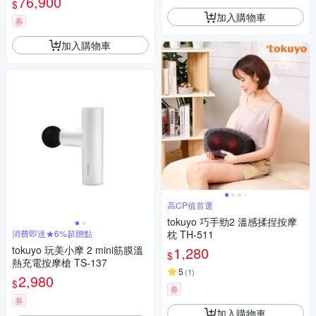
76,900
$
加入購物車
券
加入購物車
高CP值首選
tokuyo 巧手勁2 溫感揉捏按摩
消費即送★6%超贈點
枕 TH-511
tokuyo 玩美小摩 2 mini筋膜溫
1,280
$
熱充電按摩槍 TS-137
5
(
1
)
2,980
$
券
券
加入購物車