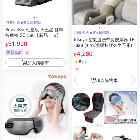
消費即送★6%超贈點
SevenStar七星級 天王星 揉粹
消費即送★6%超贈點
按摩椅 SC-560【新品上市】
tokuyo 空氣波腰臀腿按摩器 TF
51,900
$
-626 (4in1/美臀扭腰久坐不累)
4,280
挑戰低價
券
$
5
(
1
)
加入購物車
券
加入購物車