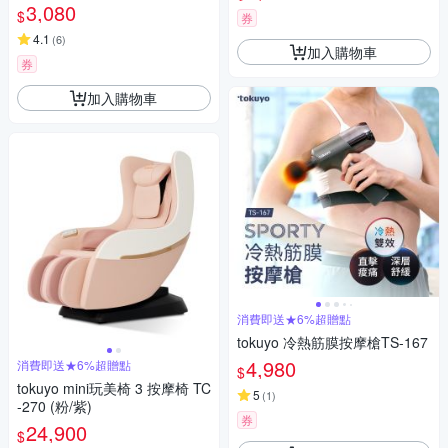
3,080
$
券
4.1
(
6
)
加入購物車
券
加入購物車
消費即送★6%超贈點
tokuyo 冷熱筋膜按摩槍TS-167
4,980
消費即送★6%超贈點
$
tokuyo mini玩美椅 3 按摩椅 TC
5
(
1
)
-270 (粉/紫)
券
24,900
$