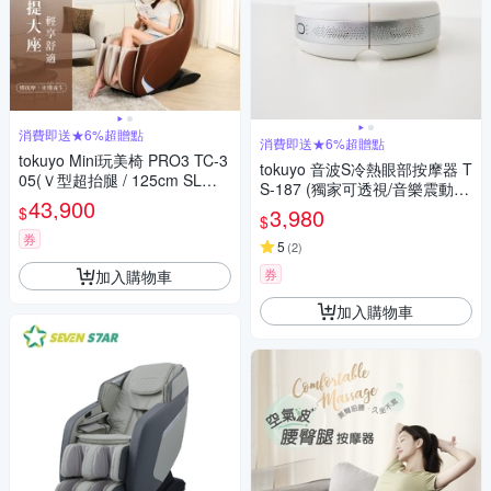
消費即送★6%超贈點
消費即送★6%超贈點
tokuyo Mini玩美椅 PRO3 TC-3
tokuyo 音波S冷熱眼部按摩器 T
05(Ｖ型超抬腿 / 125cm SL長
S-187 (獨家可透視/音樂震動/
導軌)
43,900
太陽穴氣壓)
$
3,980
$
券
5
(
2
)
券
加入購物車
加入購物車