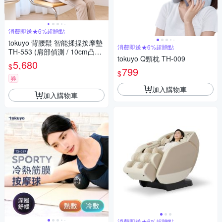
消費即送★6%超贈點
tokuyo 背腰鬆 智能揉捏按摩墊
消費即送★6%超贈點
TH-553 (肩部偵測 / 10cm凸出
tokuyo Q頸枕 TH-009
深層有感)
5,680
$
799
$
券
加入購物車
加入購物車
消費即送★6%超贈點