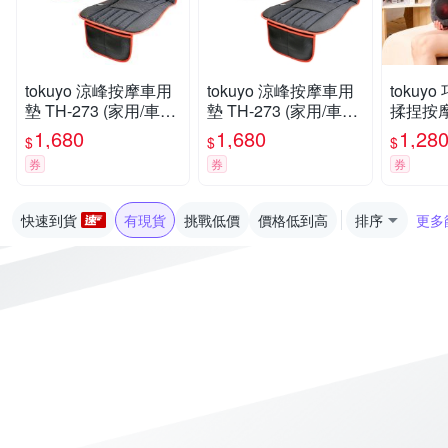
tokuyo 涼峰按摩車用
tokuyo 涼峰按摩車用
tokuy
墊 TH-273 (家用/車用/
墊 TH-273 (家用/車用/
揉捏按摩枕
電競)
電競)
1,680
1,680
1,28
$
$
$
券
券
券
快速到貨
有現貨
挑戰低價
價格低到高
排序
更多