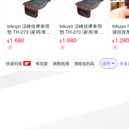
tokuyo 涼峰按摩車用
tokuyo 涼峰按摩車用
tokuy
墊 TH-273 (家用/車用/
墊 TH-273 (家用/車用/
揉捏按摩枕
電競)
電競)
1,680
1,680
1,28
$
$
$
券
券
券
快速到貨
有現貨
挑戰低價
價格低到高
排序
更多