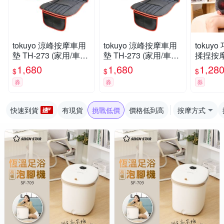
tokuyo 涼峰按摩車用
tokuyo 涼峰按摩車用
tokuy
墊 TH-273 (家用/車用/
墊 TH-273 (家用/車用/
揉捏按摩枕
電競)
電競)
1,680
1,680
1,28
$
$
$
券
券
券
快速到貨
有現貨
挑戰低價
價格低到高
按摩方式