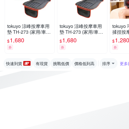
tokuyo 涼峰按摩車用
tokuyo 涼峰按摩車用
tokuy
墊 TH-273 (家用/車用/
墊 TH-273 (家用/車用/
揉捏按摩枕
電競)
電競)
1,680
1,680
1,28
$
$
$
券
券
券
快速到貨
有現貨
挑戰低價
價格低到高
排序
更多