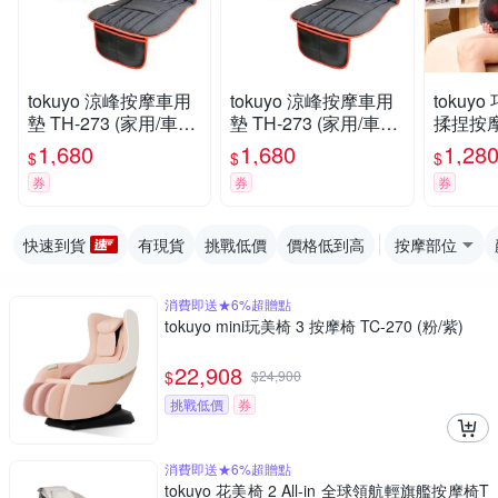
tokuyo 涼峰按摩車用
tokuyo 涼峰按摩車用
tokuy
墊 TH-273 (家用/車用/
墊 TH-273 (家用/車用/
揉捏按摩枕
電競)
電競)
1,680
1,680
1,28
$
$
$
券
券
券
快速到貨
有現貨
挑戰低價
價格低到高
按摩部位
消費即送★6%超贈點
tokuyo mini玩美椅 3 按摩椅 TC-270 (粉/紫)
22,908
$
$
24,900
挑戰低價
券
消費即送★6%超贈點
tokuyo 花美椅 2 All-in 全球領航輕旗艦按摩椅T