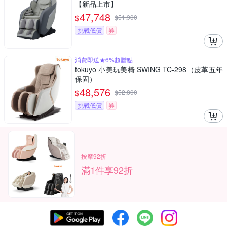
【新品上市】
47,748
$
$
51,900
挑戰低價
券
消費即送★6%超贈點
tokuyo 小美玩美椅 SWING TC-298（皮革五年
保固）
48,576
$
$
52,800
挑戰低價
券
按摩92折
滿1件享92折