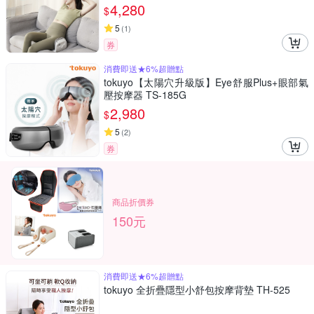
4,280
$
5
(
1
)
券
消費即送★6%超贈點
tokuyo【太陽穴升級版】Eye舒服Plus+眼部氣
壓按摩器 TS-185G
2,980
$
5
(
2
)
券
商品折價券
150元
消費即送★6%超贈點
tokuyo 全折疊隱型小舒包按摩背墊 TH-525