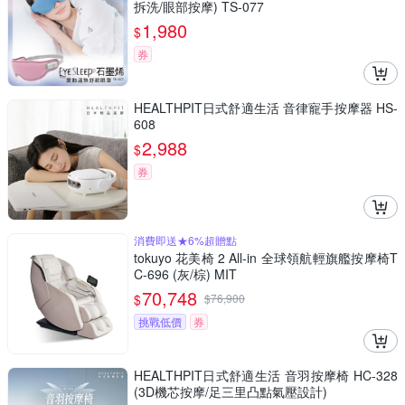
拆洗/眼部按摩) TS-077
1,980
$
券
HEALTHPIT日式舒適生活 音律寵手按摩器 HS-
608
2,988
$
券
消費即送★6%超贈點
tokuyo 花美椅 2 All-in 全球領航輕旗艦按摩椅T
C-696 (灰/棕) MIT
70,748
$
$
76,900
挑戰低價
券
HEALTHPIT日式舒適生活 音羽按摩椅 HC-328
(3D機芯按摩/足三里凸點氣壓設計)