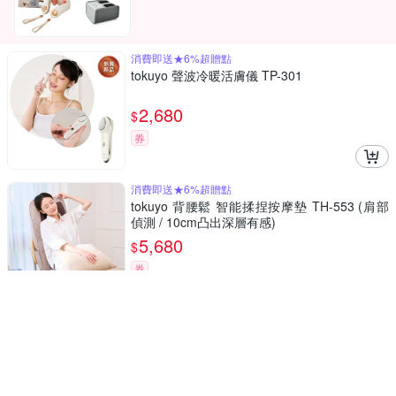
消費即送★6%超贈點
tokuyo 聲波冷暖活膚儀 TP-301
2,680
$
券
消費即送★6%超贈點
tokuyo 背腰鬆 智能揉捏按摩墊 TH-553 (肩部
偵測 / 10cm凸出深層有感)
5,680
$
券
消費滿5000★送4%超贈點
HEALTHPIT日式舒適生活 御手之座按摩椅 HC-
368 (15種自動模式/135公分超長按摩軌道)
40,800
$