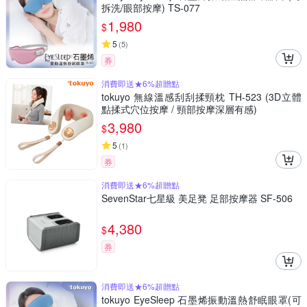
拆洗/眼部按摩) TS-077
1,980
$
5
(
5
)
券
消費即送★6%超贈點
tokuyo 無線溫感刮刮揉頸枕 TH-523 (3D立體
點揉式穴位按摩 / 頸部按摩深層有感)
3,980
$
5
(
1
)
券
消費即送★6%超贈點
SevenStar七星級 美足凳 足部按摩器 SF-506
4,380
$
券
消費即送★6%超贈點
tokuyo EyeSleep 石墨烯振動溫熱舒眠眼罩(可