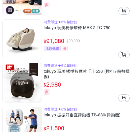
券
消費即送★6%超贈點
tokuyo 玩美椅按摩椅 MAX 2 TC-750
91,080
$
$
99,000
挑戰低價
券
消費即送★6%超贈點
tokuyo 玩美揉捶按摩枕 TH-536 (捶打+熱敷揉
捏)
補貨中
2,980
$
券
消費即送★6%超贈點
tokuyo 振振好垂直律動機 TS-830(律動機)
21,500
$