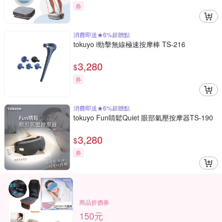
券
消費即送★6%超贈點
tokuyo i勁擊無線極速按摩棒 TS-216
3,280
$
券
消費即送★6%超贈點
tokuyo Fun睛鬆Quiet 眼部氣壓按摩器TS-190
3,280
$
券
商品折價券
150元