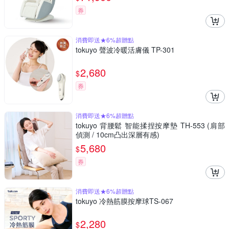
券
消費即送★6%超贈點
tokuyo 聲波冷暖活膚儀 TP-301
2,680
$
券
消費即送★6%超贈點
tokuyo 背腰鬆 智能揉捏按摩墊 TH-553 (肩部
偵測 / 10cm凸出深層有感)
5,680
$
券
消費即送★6%超贈點
tokuyo 冷熱筋膜按摩球TS-067
2,280
$