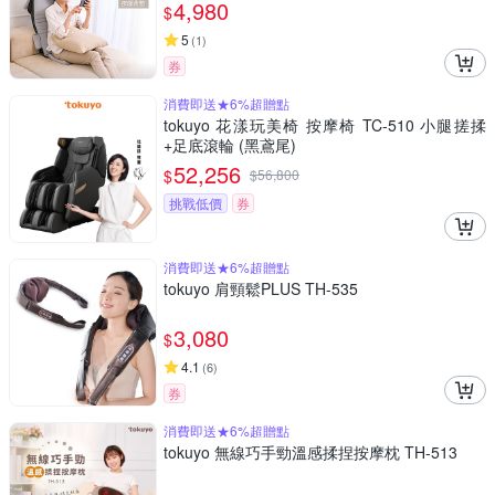
4,980
$
5
(
1
)
券
消費即送★6%超贈點
tokuyo 花漾玩美椅 按摩椅 TC-510 小腿搓揉
+足底滾輪 (黑鳶尾)
52,256
$
$
56,800
挑戰低價
券
消費即送★6%超贈點
tokuyo 肩頸鬆PLUS TH-535
3,080
$
4.1
(
6
)
券
消費即送★6%超贈點
tokuyo 無線巧手勁溫感揉捏按摩枕 TH-513