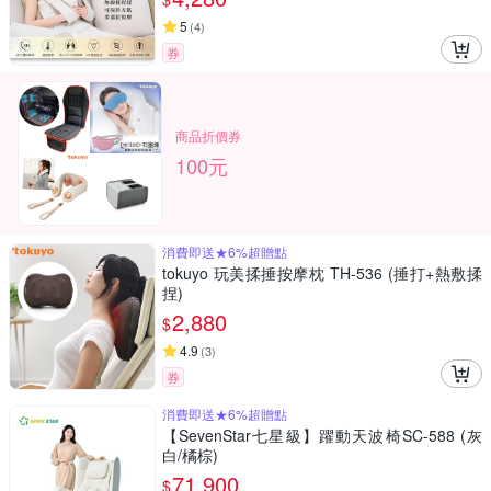
5
(
4
)
券
商品折價券
100元
消費即送★6%超贈點
tokuyo 玩美揉捶按摩枕 TH-536 (捶打+熱敷揉
捏)
2,880
$
4.9
(
3
)
券
消費即送★6%超贈點
【SevenStar七星級】躍動天波椅SC-588 (灰
白/橘棕)
71,900
$