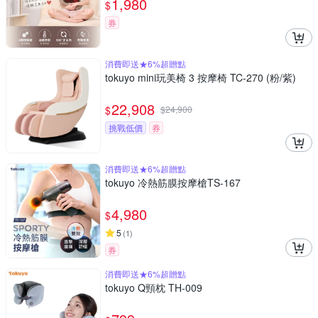
1,980
$
券
消費即送★6%超贈點
tokuyo mini玩美椅 3 按摩椅 TC-270 (粉/紫)
22,908
$
$
24,900
挑戰低價
券
消費即送★6%超贈點
tokuyo 冷熱筋膜按摩槍TS-167
4,980
$
5
(
1
)
券
消費即送★6%超贈點
tokuyo Q頸枕 TH-009