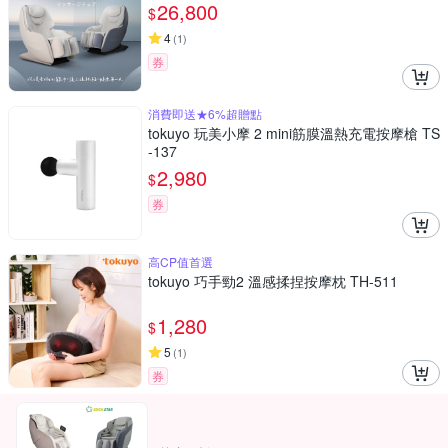
26,800
$
4
(
1
)
券
消費即送★6%超贈點
tokuyo 玩美小摩 2 mini筋膜溫熱充電按摩槍 TS
-137
2,980
$
券
高CP值首選
tokuyo 巧手勁2 溫感揉捏按摩枕 TH-511
1,280
$
5
(
1
)
券