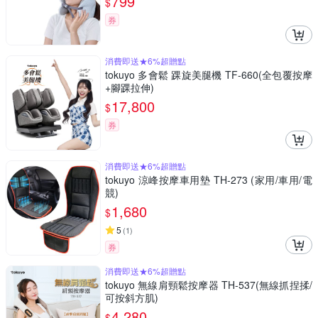
799
$
券
消費即送★6%超贈點
tokuyo 多會鬆 踝旋美腿機 TF-660(全包覆按摩
+腳踝拉伸)
17,800
$
券
消費即送★6%超贈點
tokuyo 涼峰按摩車用墊 TH-273 (家用/車用/電
競)
1,680
$
5
(
1
)
券
消費即送★6%超贈點
tokuyo 無線肩頸鬆按摩器 TH-537(無線抓捏揉/
可按斜方肌)
4,280
$