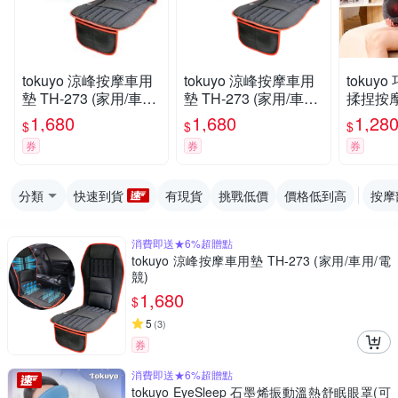
tokuyo 涼峰按摩車用
tokuyo 涼峰按摩車用
tokuy
墊 TH-273 (家用/車用/
墊 TH-273 (家用/車用/
揉捏按摩枕
電競)
電競)
1,680
1,680
1,28
$
$
$
券
券
券
分類
快速到貨
有現貨
挑戰低價
價格低到高
按摩
消費即送★6%超贈點
tokuyo 涼峰按摩車用墊 TH-273 (家用/車用/電
競)
1,680
$
5
(
3
)
券
消費即送★6%超贈點
tokuyo EyeSleep 石墨烯振動溫熱舒眠眼罩(可