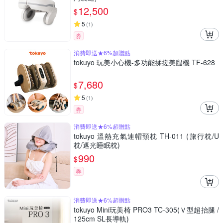
12,500
$
5
(
1
)
券
消費即送★6%超贈點
tokuyo 玩美小心機-多功能揉搓美腿機 TF-628
7,680
$
5
(
1
)
券
消費即送★6%超贈點
tokuyo 溫熱充氣連帽頸枕 TH-011 (旅行枕/U
枕/遮光睡眠枕)
990
$
券
消費即送★6%超贈點
tokuyo Mini玩美椅 PRO3 TC-305(Ｖ型超抬腿 /
125cm SL長導軌)