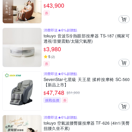
43,900
$
券
消費即送★6%超贈點
tokuyo 音波S冷熱眼部按摩器 TS-187 (獨家可
透視/音樂震動/太陽穴氣壓)
3,980
$
5
(
2
)
券
消費即送★6%超贈點
SevenStar七星級 天王星 揉粹按摩椅 SC-560
【新品上市】
47,748
$
$
51,900
挑戰低價
券
消費即送★6%超贈點
tokuyo 空氣波腰臀腿按摩器 TF-626 (4in1/美臀
扭腰久坐不累)