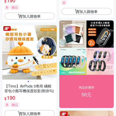
190
$
券
券
贈品
加入購物車
加入購物車
【Timo】AirPods 3專用 橘帽
商品折價券
背包小雞耳機保護殼套(附掛勾)
50元
190
$
券
贈品
加入購物車