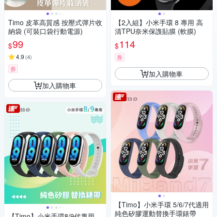
Timo 皮革高質感 按壓式彈片收
【2入組】小米手環 8 專用 高
納袋 (可裝口袋行動電源)
清TPU奈米保謢貼膜 (軟膜)
99
114
$
$
4.9
(
4
)
券
券
加入購物車
加入購物車
【Timo】小米手環 5/6/7代適用
純色矽膠運動替換手環錶帶
【Timo】小米手環8/9代專用