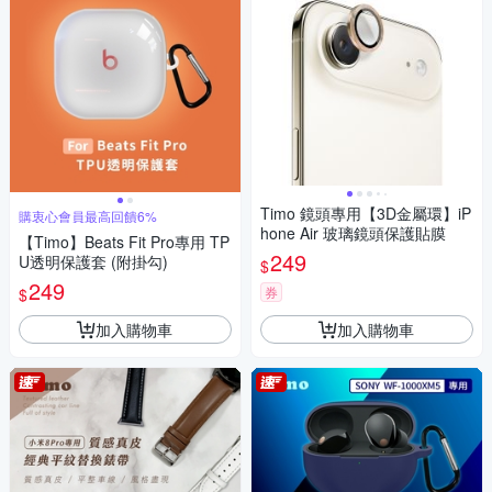
Timo 鏡頭專用【3D金屬環】iP
購衷心會員最高回饋6%
hone Air 玻璃鏡頭保護貼膜
【Timo】Beats Fit Pro專用 TP
249
U透明保護套 (附掛勾)
$
249
券
$
加入購物車
加入購物車