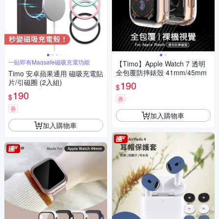
一貼即有Magsafe磁吸充電功能
【Timo】Apple Watch 7 透明
全包覆防摔錶殼 41mm/45mm
Timo 安卓蘋果通用 磁吸充電貼
片/引磁圈 (2入組)
190
$
190
$
券
券
加入購物車
加入購物車