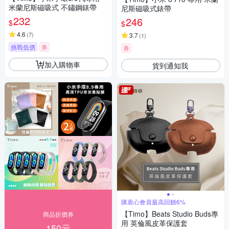
米蘭尼斯磁吸式 不鏽鋼錶帶
尼斯磁吸式錶帶
232
246
$
$
4.6
(
7
)
3.7
(
1
)
挑戰低價
券
券
加入購物車
貨到通知我
購衷心會員最高回饋6%
【Timo】Beats Studio Buds專
商品折價券
用 英倫風皮革保護套
150元