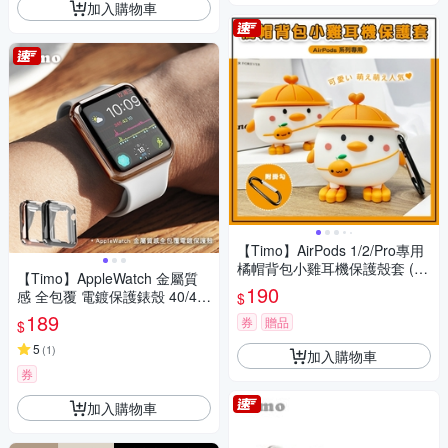
加入購物車
【Timo】AirPods 1/2/Pro專用
橘帽背包小雞耳機保護殼套 (附
【Timo】AppleWatch 金屬質
掛勾)
190
感 全包覆 電鍍保護錶殼 40/41/
$
44/45mm
189
券
贈品
$
5
(
1
)
加入購物車
券
加入購物車