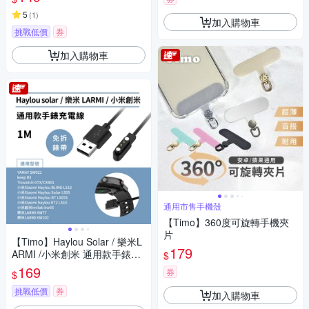
5
(
1
)
加入購物車
挑戰低價
券
加入購物車
通用市售手機殼
【Timo】360度可旋轉手機夾
片
【Timo】Haylou Solar / 樂米L
179
ARMI /小米創米 通用款手錶充
$
電線1M (免拆錶帶)
169
券
$
挑戰低價
券
加入購物車