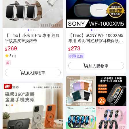
【Timo】小米 8 Pro 專用 經典
【Timo】SONY WF-1000XM5
平紋真皮替換錶帶
專用 透明/純色矽膠耳機保護套
(附吊環)
269
273
$
$
5
(
1
)
挑戰低價
券
加入購物車
加入購物車