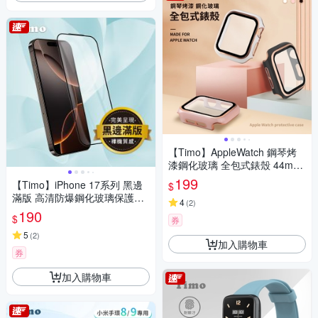
【Timo】AppleWatch 鋼琴烤
漆鋼化玻璃 全包式錶殼 44mm/
45mm
199
【Timo】iPhone 17系列 黑邊
$
滿版 高清防爆鋼化玻璃保護貼
4
(
2
)
膜
190
$
券
5
(
2
)
加入購物車
券
加入購物車