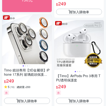
249
$
加入購物車
Timo 鏡頭專用【3D金屬環】iP
hone 17系列 玻璃鏡頭保護貼
【Timo】AirPods Pro 3專用 T
膜
249
PU透明保護套
$
249
$
5
(
16
)
總銷量>200
券
券
加入購物車
加入購物車