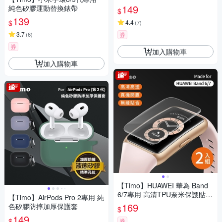
149
純色矽膠運動替換錶帶
$
139
$
4.4
(
7
)
3.7
(
6
)
券
券
加入購物車
加入購物車
【Timo】HUAWEI 華為 Band
6/7專用 高清TPU奈米保謢貼膜
【Timo】AirPods Pro 2專用 純
(軟膜) 2入組
169
色矽膠防摔加厚保護套
$
149
$
券