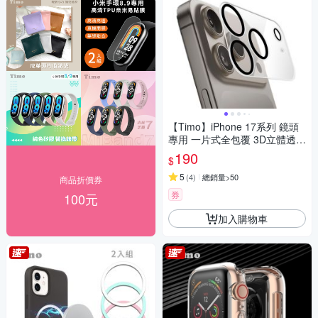
【Timo】iPhone 17系列 鏡頭
專用 一片式全包覆 3D立體透明
高硬度抗刮保護貼
190
$
5
(
4
)
總銷量>50
商品折價券
券
100元
加入購物車