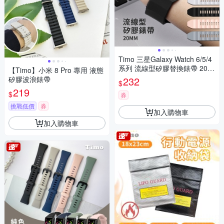
Timo 三星Galaxy Watch 6/5/4
系列 流線型矽膠替換錶帶 20m
【Timo】小米 8 Pro 專用 液態
m
矽膠波浪錶帶
232
$
219
$
券
挑戰低價
券
加入購物車
加入購物車