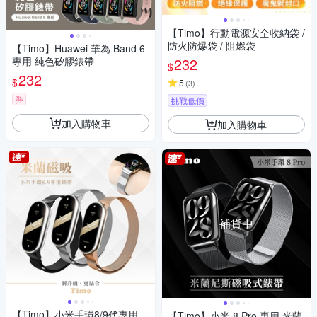
【Timo】行動電源安全收納袋 /
防火防爆袋 / 阻燃袋
【Timo】Huawei 華為 Band 6
專用 純色矽膠錶帶
232
$
232
$
5
(
3
)
券
挑戰低價
加入購物車
加入購物車
補貨中
【Timo】小米手環8/9代專用
【Timo】小米 8 Pro 專用 米蘭