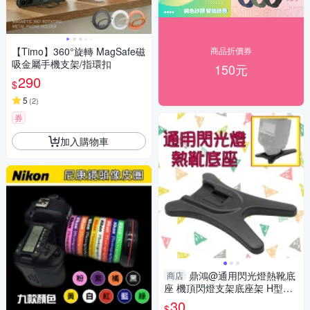
【Timo】360°旋轉 MagSafe磁
商品折價券
吸金屬手機支架/指環扣
150元
290
$
5
(
2
)
券
加入購物車
鼎鴻@通用閃光燈熱靴底
商店
座 機頂閃燈支架底座架 H型固
定座 外置閃光燈專用 三腳架 雲
30
$