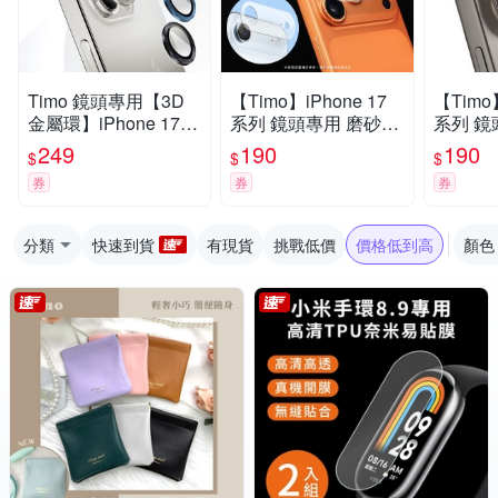
Timo 鏡頭專用【3D
【Timo】iPhone 17
【Timo】
金屬環】iPhone 17系
系列 鏡頭專用 磨砂霧
系列 鏡
列 玻璃鏡頭保護貼膜
面 超薄鏡頭底座保護
全包覆 
249
190
190
$
$
$
貼
硬度抗
券
券
券
分類
快速到貨
有現貨
挑戰低價
價格低到高
顏色