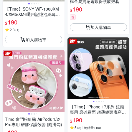
框金屬質感電鍍保護軟殼套
190
【Timo】SONY WF-1000XM
$
4/XM5/XM6通用記憶泡綿耳塞
券
(一對2入)
190
$
加入購物車
2.3
(
1
)
加入購物車
【Timo】iPhone 17系列 鏡頭
專用 磨砂霧面 超薄鏡頭底座保
護貼
190
Timo 奮鬥粉紅豬 AirPods 1/2/
$
Pro專用 矽膠保護殼套 (附掛勾)
5
(
8
)
總銷量>100