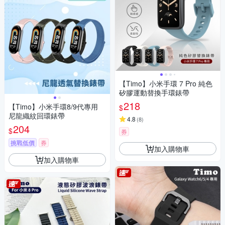
【Timo】小米手環 7 Pro 純色
矽膠運動替換手環錶帶
218
【Timo】小米手環8/9代專用
$
尼龍織紋回環錶帶
4.8
(
8
)
204
$
券
挑戰低價
券
加入購物車
加入購物車