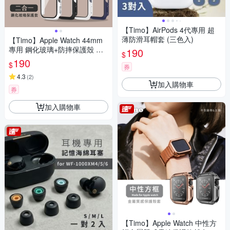
【Timo】AirPods 4代專用 超
薄防滑耳帽套 (三色入)
【Timo】Apple Watch 44mm
專用 鋼化玻璃+防摔保護殼 二
190
$
合一全包覆保護套
190
$
券
4.3
(
2
)
加入購物車
券
加入購物車
【Timo】Apple Watch 中性方