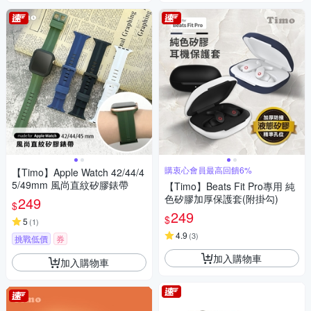
購衷心會員最高回饋6%
【Timo】Apple Watch 42/44/4
5/49mm 風尚直紋矽膠錶帶
【Timo】Beats Fit Pro專用 純
色矽膠加厚保護套(附掛勾)
249
$
249
$
5
(
1
)
4.9
(
3
)
挑戰低價
券
加入購物車
加入購物車