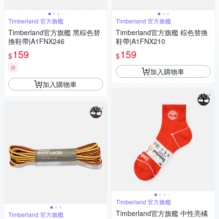
Timberland 官方旗艦
Timberland 官方旗艦
Timberland官方旗艦 黑棕色替
Timberland官方旗艦 棕色替換
換鞋帶|A1FNX246
鞋帶|A1FNX210
159
159
$
$
券
加入購物車
加入購物車
Timberland 官方旗艦
Timberland官方旗艦 中性亮橘
Timberland 官方旗艦