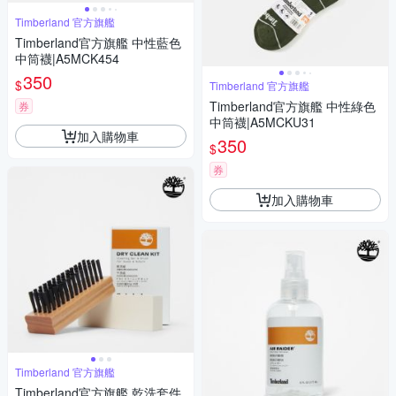
Timberland 官方旗艦
Timberland官方旗艦 中性藍色
中筒襪|A5MCK454
350
$
Timberland 官方旗艦
Timberland官方旗艦 中性綠色
券
中筒襪|A5MCKU31
加入購物車
350
$
券
加入購物車
Timberland 官方旗艦
Timberland官方旗艦 乾洗套件