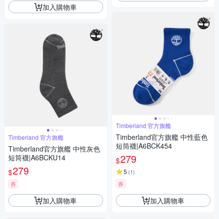
加入購物車
Timberland 官方旗艦
Timberland官方旗艦 中性藍色
Timberland 官方旗艦
短筒襪|A6BCK454
Timberland官方旗艦 中性灰色
279
短筒襪|A6BCKU14
$
279
$
5
(
1
)
券
券
加入購物車
加入購物車