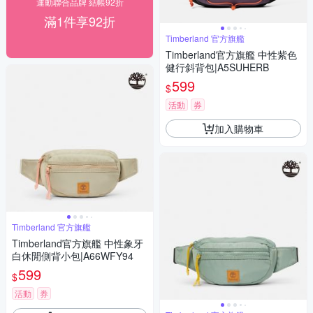
運動聯合品牌 結帳92折
滿1件享92折
Timberland 官方旗艦
Timberland官方旗艦 中性紫色
健行斜背包|A5SUHERB
599
$
活動
券
加入購物車
Timberland 官方旗艦
Timberland官方旗艦 中性象牙
白休閒側背小包|A66WFY94
599
$
活動
券