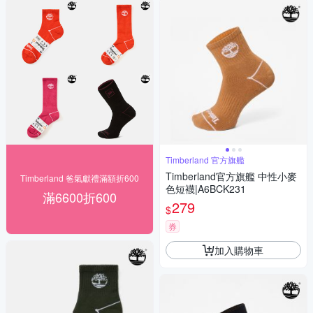
Timberland 官方旗艦
Timberland官方旗艦 中性小麥
Timberland 爸氣獻禮滿額折600
色短襪|A6BCK231
滿6600折600
279
$
券
加入購物車