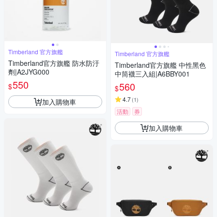
Timberland 官方旗艦
Timberland 官方旗艦
Timberland官方旗艦 防水防汙
Timberland官方旗艦 中性黑色
劑|A2JYG000
中筒襪三入組|A6BBY001
550
560
$
$
4.7
(
1
)
加入購物車
活動
券
加入購物車