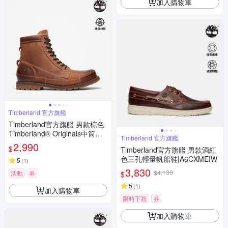
加入購物車
Timberland 官方旗艦
Timberland官方旗艦 男款棕色
Timberland® Originals中筒靴|
Timberland 官方旗艦
15551210
2,990
$
Timberland官方旗艦 男款酒紅
色三孔輕量帆船鞋|A6CXMEIW
5
(
1
)
3,830
$4,130
活動
券
$
5
(
1
)
加入購物車
限時下殺
券
加入購物車