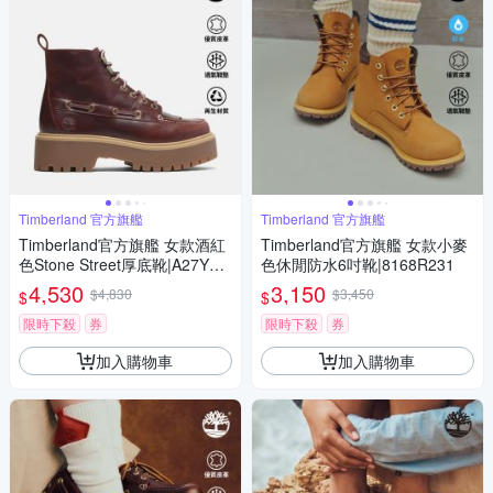
Timberland 官方旗艦
Timberland 官方旗艦
Timberland官方旗艦 女款酒紅
Timberland官方旗艦 女款小麥
色Stone Street厚底靴|A27YZE
色休閒防水6吋靴|8168R231
IW
4,530
3,150
$4,830
$3,450
$
$
限時下殺
券
限時下殺
券
加入購物車
加入購物車