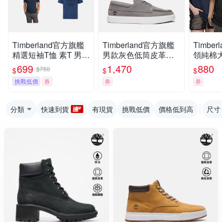
Timberland官方旗艦
Timberland官方旗艦
Timber
精選短袖T恤 素T 男款
男款灰色低筒皮革休
領純棉
(多款任選)
閒鞋|A6C92EL8
經典LO
699
1,470
880
$750
$
$
$
休閒短
挑戰低價
券
券
券
分類
快速到貨
有現貨
挑戰低價
價格低到高
尺寸