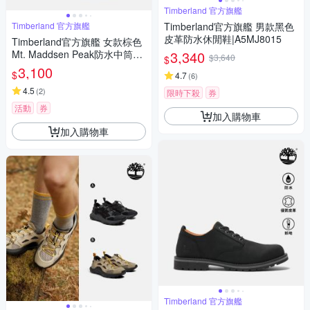
Timberland 官方旗艦
Timberland 官方旗艦
Timberland官方旗艦 男款黑色
皮革防水休閒鞋|A5MJ8015
Timberland官方旗艦 女款棕色
Mt. Maddsen Peak防水中筒健
3,340
$3,640
$
行鞋|A41Q8ET5
3,100
$
4.7
(
6
)
4.5
(
2
)
限時下殺
券
活動
券
加入購物車
加入購物車
Timberland 官方旗艦