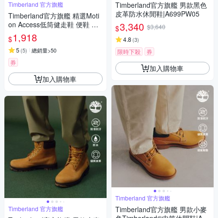
Timberland 官方旗艦
Timberland官方旗艦 男款黑色
皮革防水休閒鞋|A699PW05
Timberland官方旗艦 精選Moti
on Access低筒健走鞋 便鞋 男
3,340
$3,640
$
鞋 (多款任選)
1,918
$
4.8
(
3
)
5
(
5
)
總銷量>50
限時下殺
券
券
加入購物車
加入購物車
Timberland 官方旗艦
Timberland 官方旗艦
Timberland官方旗艦 男款小麥