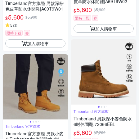
皮革防水休閒鞋|A69T9W02
Timberland官方旗艦 男款深棕
5,600
色皮革防水休閒鞋|A69T9W01
$5,900
$
5,600
$5,900
$
限時下殺
券
5
(
3
)
加入購物車
限時下殺
券
加入購物車
Timberland 官方旗艦
Timberland 男款深小麥色防水
6吋休閒靴|72066EBL
Timberland 官方旗艦
6,600
$7,200
$
Timberland官方旗艦 男款小麥