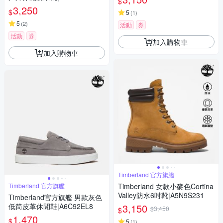
$
3,250
$
5
(
1
)
5
(
2
)
活動
券
活動
券
加入購物車
加入購物車
Timberland 官方旗艦
Timberland 官方旗艦
Timberland 女款小麥色Cortina
Valley防水6吋靴|A5N9S231
Timberland官方旗艦 男款灰色
低筒皮革休閒鞋|A6C92EL8
3,150
$3,450
$
1,470
$
5
(
1
)