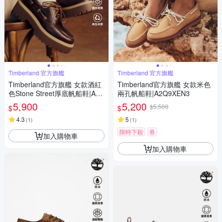
Timberland 官方旗艦
Timberland 官方旗艦
Timberland官方旗艦 女款酒紅
Timberland官方旗艦 女款米色
色Stone Street厚底帆船鞋|A2
兩孔帆船鞋|A2Q9XEN3
QDMD57
5,900
5,200
$5,500
$
$
4.3
5
(
1
)
(
1
)
限時下殺
券
加入購物車
加入購物車