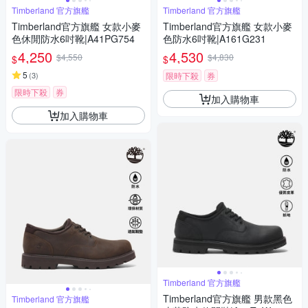
Timberland 官方旗艦
Timberland 官方旗艦
Timberland官方旗艦 女款小麥
Timberland官方旗艦 女款小麥
色休閒防水6吋靴|A41PG754
色防水6吋靴|A161G231
4,250
4,530
$4,550
$4,830
$
$
5
(
3
)
限時下殺
券
限時下殺
券
加入購物車
加入購物車
Timberland 官方旗艦
Timberland官方旗艦 男款黑色
Timberland 官方旗艦