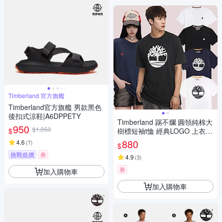
Timberland 官方旗艦
Timberland官方旗艦 男款黑色
後扣式涼鞋|A6DPPETY
Timberland 踢不爛 圓領純棉大
950
$1,050
$
樹標短袖t恤 經典LOGO 上衣
素T 休閒短袖（多色選）
880
4.6
(
7
)
$
挑戰低價
券
4.9
(
3
)
券
加入購物車
加入購物車