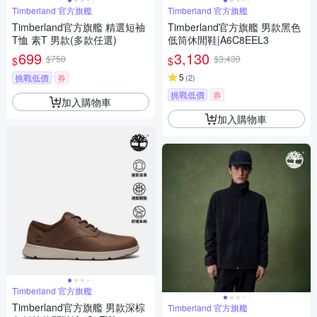
Timberland 官方旗艦
Timberland 官方旗艦
Timberland官方旗艦 精選短袖
Timberland官方旗艦 男款黑色
T恤 素T 男款(多款任選)
低筒休閒鞋|A6C8EEL3
699
3,130
$750
$3,430
$
$
5
挑戰低價
券
(
2
)
挑戰低價
券
加入購物車
加入購物車
Timberland 官方旗艦
Timberland官方旗艦 男款深棕
Timberland 官方旗艦