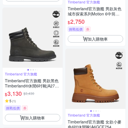
Timberland 官方旗艦
Timberland官方旗艦 男款灰色
城市探索系列Motion 6中筒健
行鞋|A6CW1A4O
2,750
$
挑戰低價
券
加入購物車
Timberland 官方旗艦
Timberland官方旗艦 男款黑色
Timberland®休閒6吋靴|A27X6
015
3,130
$3,430
$
5
(
1
)
挑戰低價
券
Timberland 官方旗艦
加入購物車
Timberland官方旗艦 女款小麥
色6吋休閒靴|A6GCF754