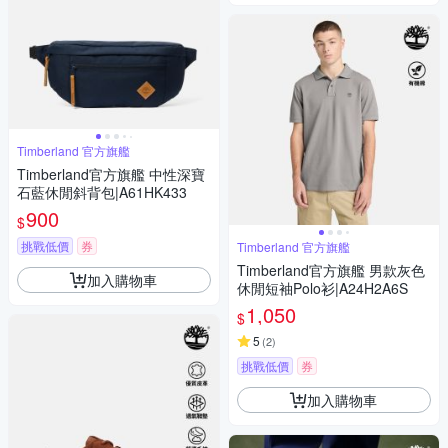
Timberland 官方旗艦
Timberland官方旗艦 中性深寶
石藍休閒斜背包|A61HK433
900
$
挑戰低價
券
Timberland 官方旗艦
Timberland官方旗艦 男款灰色
加入購物車
休閒短袖Polo衫|A24H2A6S
1,050
$
5
(
2
)
挑戰低價
券
加入購物車