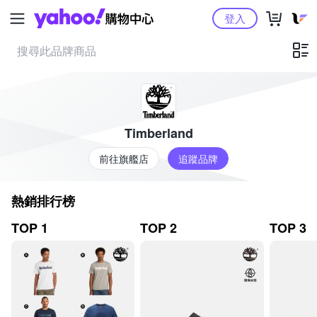
Yahoo購物中心
登入
Timberland
前往旗艦店
追蹤品牌
熱銷排行榜
TOP 1
TOP 2
TOP 3