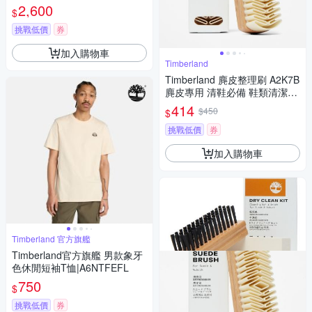
2,600
$
挑戰低價
券
加入購物車
Timberland
Timberland 麂皮整理刷 A2K7B
麂皮專用 清鞋必備 鞋類清潔用
品
414
$450
$
挑戰低價
券
加入購物車
Timberland 官方旗艦
Timberland官方旗艦 男款象牙
色休閒短袖T恤|A6NTFEFL
750
$
挑戰低價
券