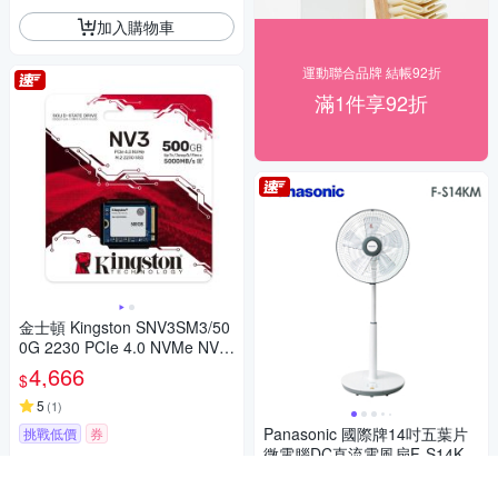
加入購物車
運動聯合品牌 結帳92折
滿1件享92折
金士頓 Kingston SNV3SM3/50
0G 2230 PCIe 4.0 NVMe NV3
SSD固態硬碟
4,666
$
5
(
1
)
Panasonic 國際牌14吋五葉片
挑戰低價
券
微電腦DC直流電風扇F-S14KM
加入購物車
[限時優惠]
1,390
$