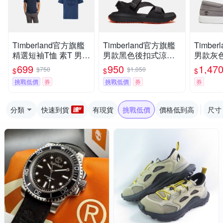
Timberland官方旗艦
Timberland官方旗艦
Timbe
精選短袖T恤 素T 男款
男款黑色後扣式涼鞋|
男款灰
(多款任選)
A6DPPETY
閒鞋|A6
699
950
1,47
$750
$1,050
$
$
$
挑戰低價
券
挑戰低價
券
券
分類
快速到貨
有現貨
挑戰低價
價格低到高
尺寸