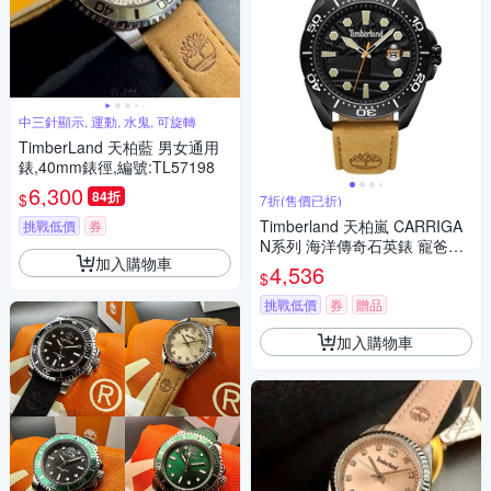
中三針顯示, 運動, 水鬼, 可旋轉
TimberLand 天柏藍 男女通用
錶,40mm錶徑,編號:TL57198
6,300
84折
$
7折(售價已折)
Timberland 天柏嵐 CARRIGA
挑戰低價
券
N系列 海洋傳奇石英錶 寵爸時
加入購物車
刻 送禮推薦-44mm TDWGB22
4,536
$
30601
挑戰低價
券
贈品
加入購物車