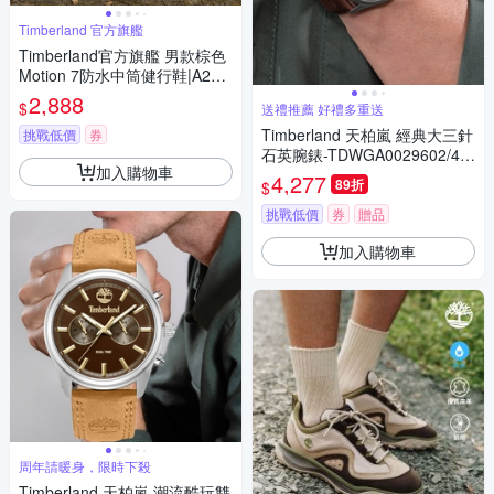
Timberland 官方旗艦
Timberland官方旗艦 男款棕色
Motion 7防水中筒健行鞋|A2ND
CEM5
2,888
$
送禮推薦 好禮多重送
Timberland 天柏嵐 經典大三針
挑戰低價
券
石英腕錶-TDWGA0029602/42
加入購物車
mm 咖啡色
4,277
89折
$
挑戰低價
券
贈品
加入購物車
周年請暖身，限時下殺
Timberland 天柏嵐 潮流酷玩雙