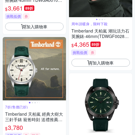
搭腕錶-45mm TDWGA001020
4
3,661
89折
$
挑戰低價
券
周年請暖身，限時下殺
加入購物車
Timberland 天柏嵐 潮玩活力石
英腕錶-46mm(TDWGF002890
4)
4,365
89折
$
挑戰低價
券
加入購物車
7折(售價已折)
Timberland 天柏嵐 經典大樹大
三針手錶 寵爸時刻 送禮推薦-4
2mm TDWGA0029604
3,780
$