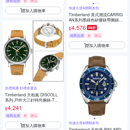
挑戰低價
券
贈品
快速出貨&贈郵差包
加入購物車
Timberland 美式潮流CARRIG
AN系列墨綠色矽膠錶帶腕錶44
mm(TDWGN2102903)
4,576
88折
$
挑戰低價
券
贈品
加入購物車
送禮推薦 好禮多重送
Timberland 天柏嵐 DISCOLL
系列 戶外大三針時尚腕錶-TD
WGF2231002
4,241
$
挑戰低價
券
贈品
快速出貨&贈郵差包
加入購物車
Timberland 天柏嵐 BAILARD