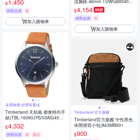
1,450
流腕錶-46mm TDWGB004080
$
2
4,154
89折
$
挑戰低價
券
挑戰低價
券
加入購物車
加入購物車
送禮推薦 好禮多重送
Timberland 天柏嵐 都會時尚手
Timberland 官方旗艦
錶(TBL.16090JYS/03AS)45m
Timberland官方旗艦 中性黑色
m
4,332
休閒側背小包|A43MB001
$
900
$
挑戰低價
券
贈品