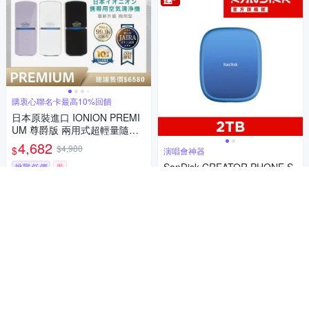
購衷心聯名卡最高10%回饋
日本原裝進口 IONION PREMI
UM 尊爵版 兩用式超輕量隨身
空氣清淨機 共三色
4,682
$4,980
$
演唱會神器
SanDisk CREATOR PHONE S
挑戰低價
券
SD MagSafe 外接式 SSD 2TB
加入購物車
(公司貨)
8,999
$
挑戰低價
券
加入購物車