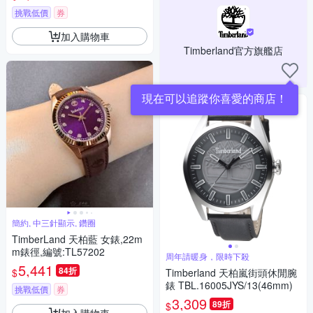
挑戰低價
券
加入購物車
Timberland官方旗艦店
現在可以追蹤你喜愛的商店！
簡約, 中三針顯示, 鑽圈
TimberLand 天柏藍 女錶,22m
m錶徑,編號:TL57202
周年請暖身，限時下殺
5,441
84折
$
Timberland 天柏嵐街頭休閒腕
錶 TBL.16005JYS/13(46mm)
挑戰低價
券
3,309
89折
$
加入購物車