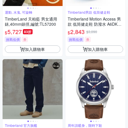
運動, 水鬼, 可旋轉
Timberland男款 低筒健走鞋
TimberLand 天柏藍 男女通用
Timberland Motion Access 男
錶,40mm錶徑,編號:TL57200
款 低筒健走鞋 防潑水 A6DKJE
AB 淺棕
5,727
2,843
83折
$3,090
$
$
挑戰低價
券
挑戰低價
券
加入購物車
加入購物車
Timberland 官方旗艦
周年請暖身，限時下殺