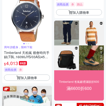
挑戰低價
券
贈品
加入購物車
周年請暖身，限時下殺
Timberland 天柏嵐 都會時尚手
錶(TBL.16090JYS/03AS)45m
m
4,013
89折
$
挑戰低價
券
加入購物車
Timberland 爸氣獻禮滿額折600
滿6600折600