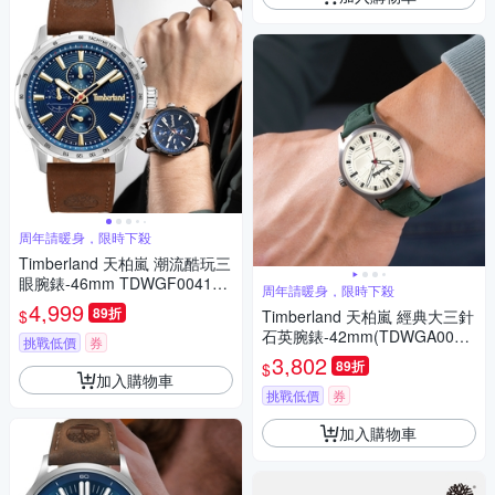
周年請暖身，限時下殺
Timberland 天柏嵐 潮流酷玩三
眼腕錶-46mm TDWGF004150
周年請暖身，限時下殺
1
4,999
89折
$
Timberland 天柏嵐 經典大三針
石英腕錶-42mm(TDWGA0029
挑戰低價
券
604)
3,802
89折
$
加入購物車
挑戰低價
券
加入購物車