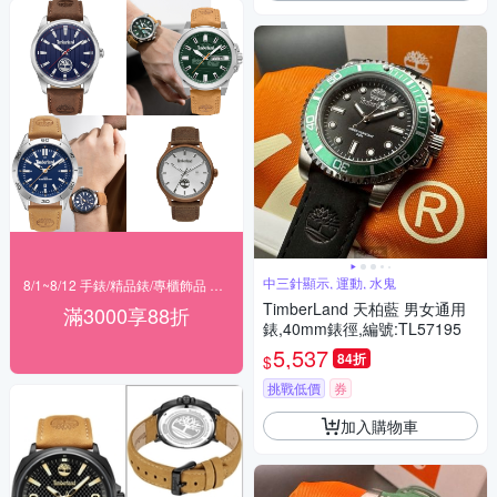
中三針顯示, 運動, 水鬼
8/1~8/12 手錶/精品錶/專櫃飾品 指定商品滿$3000享88折
TimberLand 天柏藍 男女通用
滿3000享88折
錶,40mm錶徑,編號:TL57195
5,537
84折
$
挑戰低價
券
加入購物車