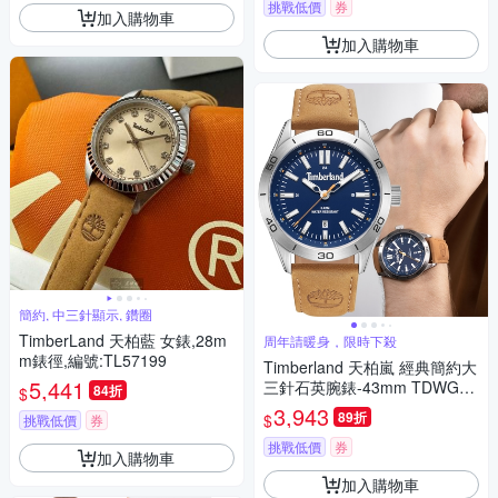
挑戰低價
券
加入購物車
加入購物車
簡約, 中三針顯示, 鑽圈
TimberLand 天柏藍 女錶,28m
周年請暖身，限時下殺
m錶徑,編號:TL57199
Timberland 天柏嵐 經典簡約大
5,441
三針石英腕錶-43mm TDWGB0
84折
$
041402
3,943
89折
$
挑戰低價
券
挑戰低價
券
加入購物車
加入購物車