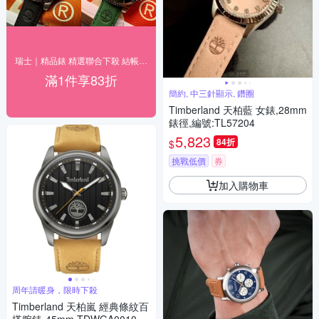
瑞士｜精品錶 精選聯合下殺 結帳83折
滿1件享83折
簡約, 中三針顯示, 鑽圈
Timberland 天柏藍 女錶,28mm
錶徑,編號:TL57204
5,823
84折
$
挑戰低價
券
加入購物車
周年請暖身，限時下殺
Timberland 天柏嵐 經典條紋百