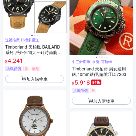
送禮推薦 好禮多重送
Timberland 天柏嵐 BAILARD
系列 戶外休閒大三針時尚腕錶-
TDWGB2201702
4,241
$
中三針顯示, 水鬼, 可旋轉
Timberland 天柏藍 男女通用
挑戰低價
券
贈品
錶,40mm錶徑,編號:TL57203
加入購物車
5,918
84折
$
挑戰低價
券
加入購物車