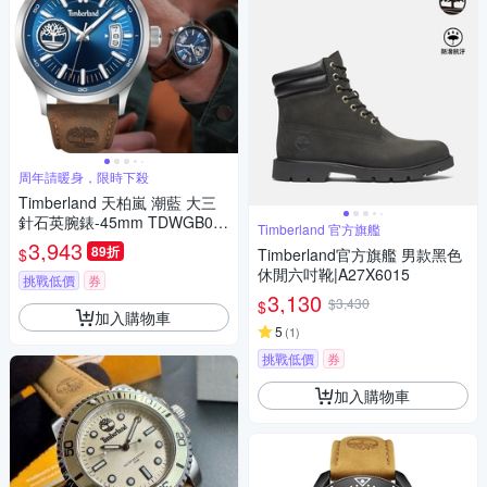
周年請暖身，限時下殺
Timberland 天柏嵐 潮藍 大三
針石英腕錶-45mm TDWGB00
Timberland 官方旗艦
41005
3,943
89折
$
Timberland官方旗艦 男款黑色
休閒六吋靴|A27X6015
挑戰低價
券
3,130
$3,430
$
加入購物車
5
(
1
)
挑戰低價
券
加入購物車