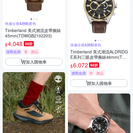
快速出貨&贈郵差包
Timberland 美式潮流皮帶腕錶
45mm(TDWGB2102203)
4,048
88折
$
快速出貨&贈郵差包
Timberland 美式潮流ALDRIDG
挑戰低價
券
贈品
E系列三眼皮帶腕錶46mm(TD
加入購物車
WGC2102402)
6,072
88折
$
挑戰低價
券
贈品
加入購物車