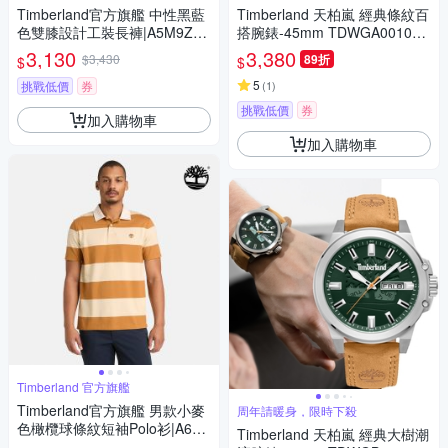
Timberland官方旗艦 中性黑藍
Timberland 天柏嵐 經典條紋百
色雙膝設計工裝長褲|A5M9ZA
搭腕錶-45mm TDWGA001020
GK
3
3,130
3,380
$3,430
89折
$
$
5
挑戰低價
券
(
1
)
挑戰低價
券
加入購物車
加入購物車
Timberland 官方旗艦
Timberland官方旗艦 男款小麥
周年請暖身，限時下殺
色橄欖球條紋短袖Polo衫|A6BS
Timberland 天柏嵐 經典大樹潮
RACO