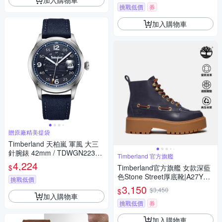
挑戰低價
券
加入購物車
贈原廠精美提袋
Timberland 天柏嵐 軍風 大三
針腕錶 42mm / TDWGN22375
Timberland 官方旗艦
05
4,224
$
Timberland官方旗艦 女款深藍
色Stone Street厚底靴|A27YZE
挑戰低價
P1
3,150
$3,450
$
加入購物車
挑戰低價
券
加入購物車