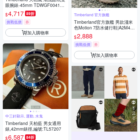
眼腕錶-45mm TDWGF004120
2
4,717
89折
$
Timberland 官方旗艦
Timberland官方旗艦 男款淺米
挑戰低價
券
色Motion 7防水健行鞋|A2M4N
加入購物車
EN7
2,888
$
挑戰低價
券
加入購物車
中三針顯示, 運動, 水鬼
Timberland 天柏藍 男女通用
錶,42mm錶徑,編號:TL57207
6,587
84折
$