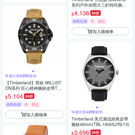
系列戶外休閒大三針時尚腕錶-
TDWGB2201702
4,136
88折
$
挑戰低價
券
贈品
加入購物車
快速出貨&贈郵差包
【Timberland】男錶 WILLIST
ON系列 匠心精神腕錶皮帶TD
WGB2230601
5,104
88折
$
挑戰低價
券
贈品
快速出貨&贈郵差包
加入購物車
Timberland 美式潮流經典皮帶
腕錶46mm(TBL.16005JYS/13)
3,696
88折
$