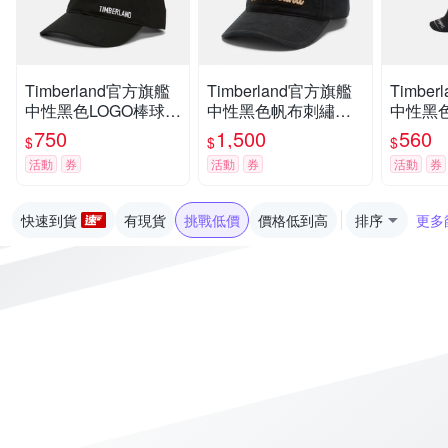
Timberland官方旗艦
Timberland官方旗艦
Timbe
中性黑色LOGO棒球
中性黑色帆布刺繡標
中性黑
帽|A2PD3001
誌棒球帽|A66BX001
組|A6B
750
1,500
560
$
$
$
活動
券
活動
券
活動
券
快速到貨
有現貨
挑戰低價
價格低到高
排序
更多