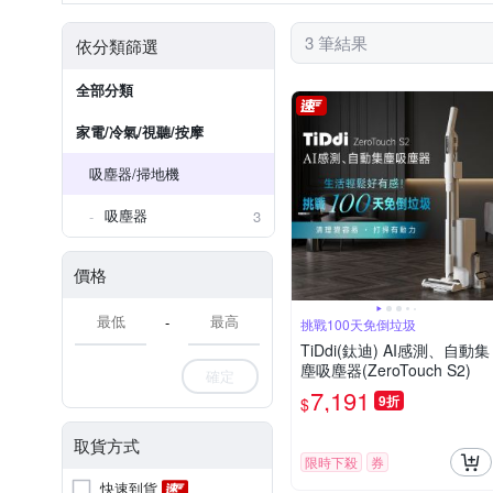
3 筆結果
依分類篩選
全部分類
家電/冷氣/視聽/按摩
吸塵器/掃地機
吸塵器
3
價格
-
挑戰100天免倒垃圾
TiDdi(鈦迪) AI感測、自動集
塵吸塵器(ZeroTouch S2)
確定
7,191
9折
$
取貨方式
限時下殺
券
快速到貨