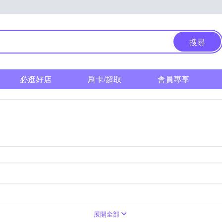
搜尋
必逛好店
刷卡/超取
會員專享
展開全部