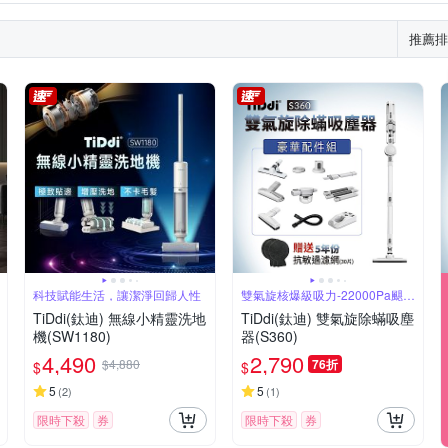
推薦排
科技賦能生活，讓潔淨回歸人性
雙氣旋核爆級吸力-22000Pa颶風
橫掃
TiDdi(鈦迪) 無線小精靈洗地
TiDdi(鈦迪) 雙氣旋除蟎吸塵
機(SW1180)
器(S360)
4,490
2,790
$4,880
76折
$
$
5
5
(
2
)
(
1
)
限時下殺
券
限時下殺
券