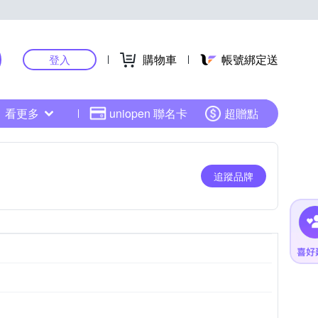
購物車
帳號綁定送
登入
看更多
uniopen 聯名卡
超贈點
追蹤品牌