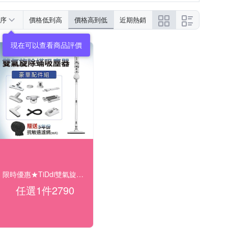
序
價格低到高
價格高到低
近期熱銷
現在可以查看商品評價
限時優惠★TiDdi雙氣旋除蟎吸塵器S360
任選1件2790