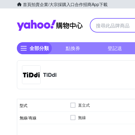
首頁
拍賣
企業/大宗採購入口
合作招商
App下載
Yahoo購物中心
全部分類
點換券
登記送
TiDdi
直立式
型式
無線
無線/有線
可洗式集塵筒
電池
集塵方式
電壓
顏色