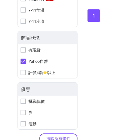
7-11常溫
1
7-11冷凍
商品狀況
有現貨
Yahoo自營
評價4顆
以上
優惠
挑戰低價
券
活動
清除所有條件