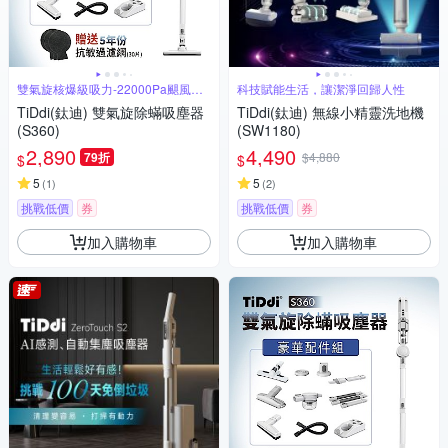
雙氣旋核爆級吸力-22000Pa颶風橫
科技賦能生活，讓潔淨回歸人性
掃
TiDdi(鈦迪) 雙氣旋除蟎吸塵器
TiDdi(鈦迪) 無線小精靈洗地機
(S360)
(SW1180)
2,890
4,490
79折
$4,880
$
$
5
5
(
1
)
(
2
)
挑戰低價
券
挑戰低價
券
加入購物車
加入購物車