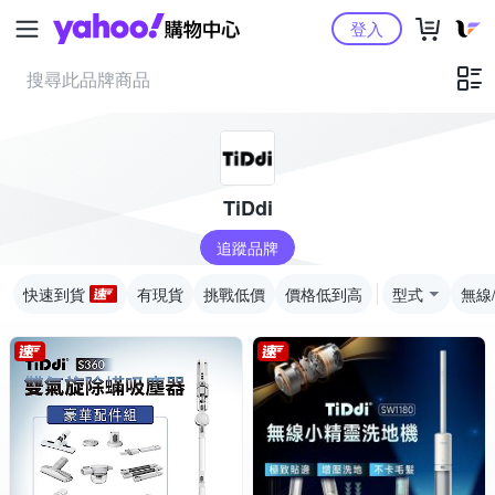
Yahoo購物中心
登入
TiDdi
追蹤品牌
快速到貨
有現貨
挑戰低價
價格低到高
型式
無線