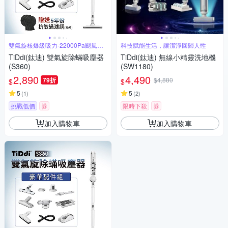
雙氣旋核爆級吸力-22000Pa颶風橫
科技賦能生活，讓潔淨回歸人性
掃
TiDdi(鈦迪) 雙氣旋除蟎吸塵器
TiDdi(鈦迪) 無線小精靈洗地機
(S360)
(SW1180)
2,890
4,490
79折
$4,880
$
$
5
5
(
1
)
(
2
)
挑戰低價
券
限時下殺
券
加入購物車
加入購物車