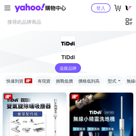
Yahoo購物中心
登入
TiDdi
追蹤品牌
快速到貨
有現貨
挑戰低價
價格低到高
型式
無線