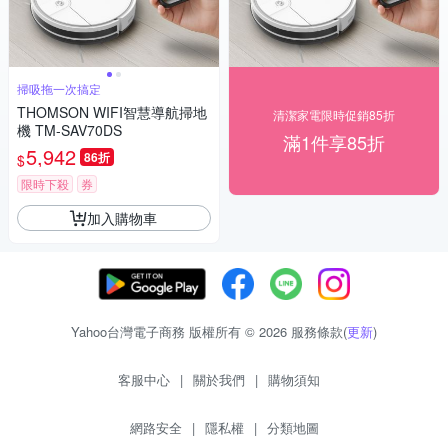
掃吸拖一次搞定
THOMSON WIFI智慧導航掃地
清潔家電限時促銷85折
機 TM-SAV70DS
滿1件享85折
5,942
86折
$
限時下殺
券
加入購物車
Yahoo台灣電子商務 版權所有 © 2026 服務條款(
更新
)
客服中心
|
關於我們
|
購物須知
網路安全
|
隱私權
|
分類地圖