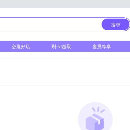
搜尋
必逛好店
刷卡/超取
會員專享