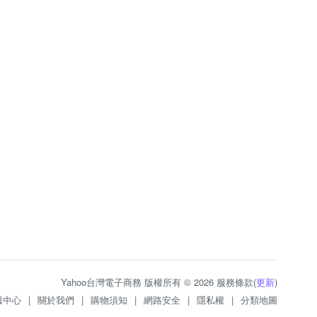
Yahoo台灣電子商務 版權所有 © 2026 服務條款(
更新
)
服中心
|
關於我們
|
購物須知
|
網路安全
|
隱私權
|
分類地圖