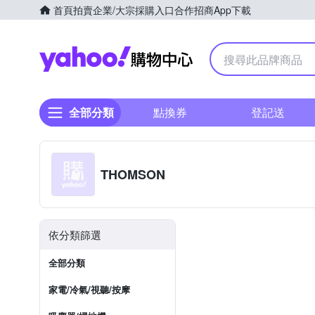
首頁
拍賣
企業/大宗採購入口
合作招商
App下載
Yahoo購物中心
全部分類
點換券
登記送
THOMSON
依分類篩選
全部分類
家電/冷氣/視聽/按摩