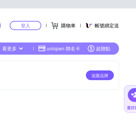
購物車
帳號綁定送
登入
看更多
uniopen 聯名卡
超贈點
追蹤品牌