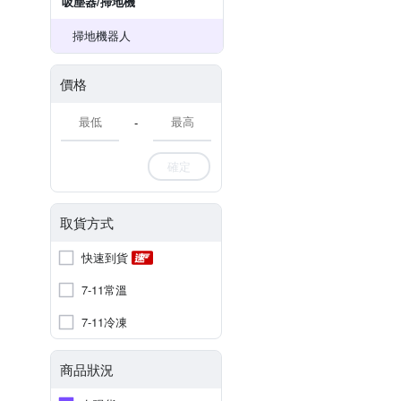
吸塵器/掃地機
掃地機器人
價格
-
確定
取貨方式
快速到貨
7-11常溫
7-11冷凍
商品狀況