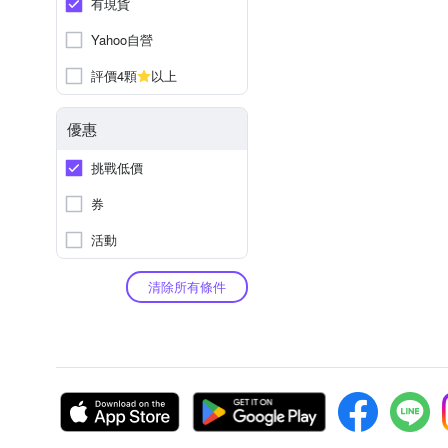
有現貨
Yahoo自營
評價4顆
以上
優惠
挑戰低價
券
活動
清除所有條件