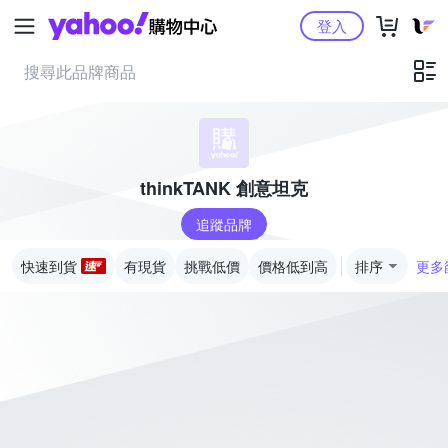
Yahoo購物中心
登入
thinkTANK 創意坦克
追蹤品牌
快速到貨
有現貨
挑戰低價
價格低到高
排序
更多