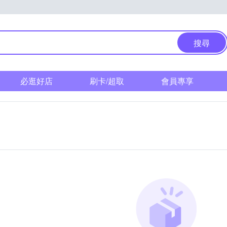
搜尋
必逛好店
刷卡/超取
會員專享