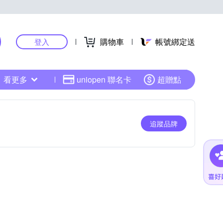
購物車
帳號綁定送
登入
看更多
uniopen 聯名卡
超贈點
追蹤品牌