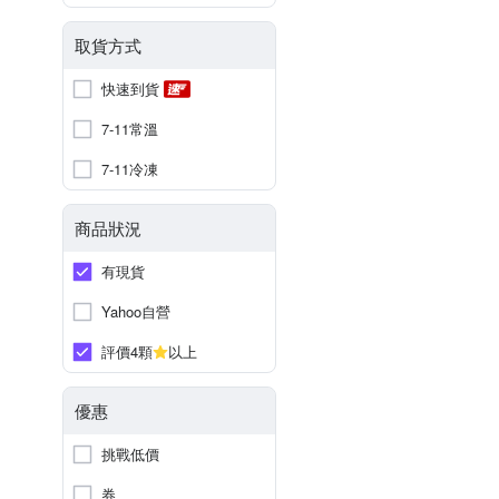
取貨方式
快速到貨
7-11常溫
7-11冷凍
商品狀況
有現貨
Yahoo自營
評價4顆
以上
優惠
挑戰低價
券