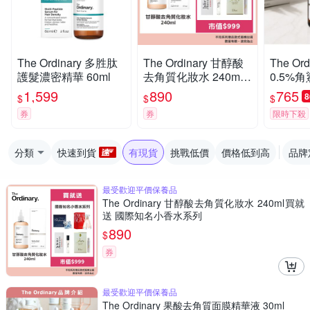
The Ordinary 多胜肽
The Ordinary 甘醇酸
The Or
護髮濃密精華 60ml
去角質化妝水 240ml
0.5%
買就送 國際知名小香
ml
1,599
890
765
$
$
$
水系列
券
券
限時下殺
分類
快速到貨
有現貨
挑戰低價
價格低到高
品牌
最受歡迎平價保養品
The Ordinary 甘醇酸去角質化妝水 240ml買就
送 國際知名小香水系列
890
$
券
最受歡迎平價保養品
The Ordinary 果酸去角質面膜精華液 30ml