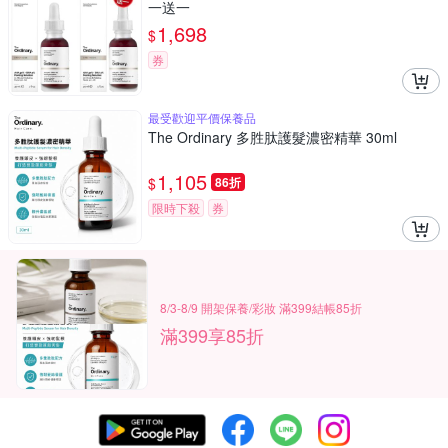
一送一
1,698
$
券
最受歡迎平價保養品
The Ordinary 多胜肽護髮濃密精華 30ml
1,105
$
86折
限時下殺
券
8/3-8/9 開架保養/彩妝 滿399結帳85折
滿399享85折